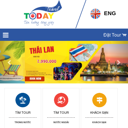
ENG
Đặt Tour
Previous
Nex
TÌM TOUR
TÌM TOUR
KHÁCH SẠN
TRONG NƯỚC
NƯỚC NGOÀI
KHÁCH SẠN