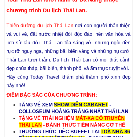
chương trình Du lịch Thái Lan.
Thiên đường du lịch Thái Lan
nơi con người thân thiện
và vui vẻ, đất nước nhiệt đới độc đáo, nền văn hóa và
lịch sử lâu đời. Thái Lan tỏa sáng với những ngôi đền
rực rỡ nguy nga, những bãi biển vàng và những nụ cười
Thái Lan tươi thắm. Du lịch Thái Lan có mọi thứ: cảnh
đẹp chùa tháp, bãi biển, thành phố, và ẩm thực tuyệt vời.
Hãy cùng
Today Travel
khám phá thành phố xinh đẹp
này nhé!
ĐIỂM ĐẶC SẮC CỦA CHƯƠNG TRÌNH:
TẶNG VÉ XEM
SHOW DIỄN CABARET
-
COLLOSEUM HOÀNG TRÁNG NHẤT THÁI LAN
TẶNG VÉ TRẢI NGHIỆM
MÁT-XA CỔ TRUYỀN
THÁI LAN
- ĐÁNH THỨC TIỀM NĂNG CƠ THỂ
THƯỞNG THỨC TIỆC BUFFET TẠI
TOÀ NHÀ 86