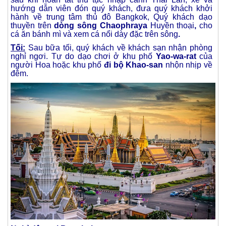
hướng dẫn viên đón quý khách, đưa quý khách khởi
hành về trung tâm thủ đô Bangkok, Quý khách dạo
thuyền trên
dòng sông Chaophraya
Huyền thoại
,
cho
cá ăn bánh mì và xem cá nổi dày đặc trên sông
.
Tối:
Sau bữa tối, quý khách về khách sạn nhận phòng
nghỉ ngơi. Tự do dạo chơi ở khu phố
Yao-wa-rat
của
người Hoa hoặc khu phố
đi bộ Khao-san
nhộn nhịp về
đêm.