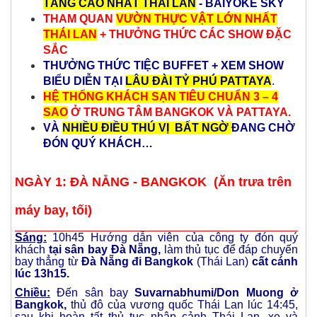
TẦNG CAO NHẤT THÁI LAN
- BAIYOKE SKY
THAM QUAN
VƯỜN THỰC VẬT LỚN NHẤT
THÁI LAN
+ THƯỞNG THỨC CÁC SHOW ĐẶC
SẮC
THƯỞNG THỨC TIỆC BUFFET + XEM SHOW
BIỂU DIỄN TẠI
LÂU ĐÀI TỶ PHÚ PATTAYA
.
HỆ THỐNG KHÁCH SẠN TIÊU CHUẨN 3 – 4
SAO
Ở TRUNG TÂM BANGKOK VÀ PATTAYA.
VÀ
NHIỀU ĐIỀU THÚ VỊ BẤT NGỜ
ĐANG CHỜ
ĐÓN QUÝ KHÁCH…
NGÀY 1: ĐÀ NẴNG - BANGKOK (Ăn trưa trên
máy bay, tối)
Sáng:
10h45 Hướng dẫn viên của công ty đón quý
khách
tại sân bay Đà Nẵng,
làm thủ tục để đáp chuyến
bay thẳng từ
Đà Nẵng đi
Bangkok
(Thái Lan)
cất cánh
lúc 13h15.
Chiều:
Đến sân bay
Suvarnabhumi/Don Muong ở
Bangkok,
thủ đô của vương quốc Thái Lan lúc 14:45,
sau khi hoàn tất thủ tục nhập cảnh Thái Lan, xe và