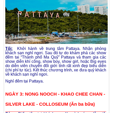
Tối:
Khởi hành về trung tâm Pattaya. Nhận phòng
khách sạn nghỉ ngơi. Sau đó tự do khám phá các show
đêm tai “Thành phố Ma Quỷ” Pattaya và tham gia các
show diễn khí công, show boy, show girl, hoặc Big eyes
do diễn viên chuyển đổi giới tính rất xinh đẹp biểu diễn
(chi phí tự túc). Kết thúc chương trình, xe đưa quý khách
về khách sạn nghỉ ngơi.
Nghỉ đêm tại Pattaya.
NGÀY 3: NONG NOOCH - KHAO CHEE CHAN -
SILVER LAKE - COLLOSEUM (Ăn ba bữa)