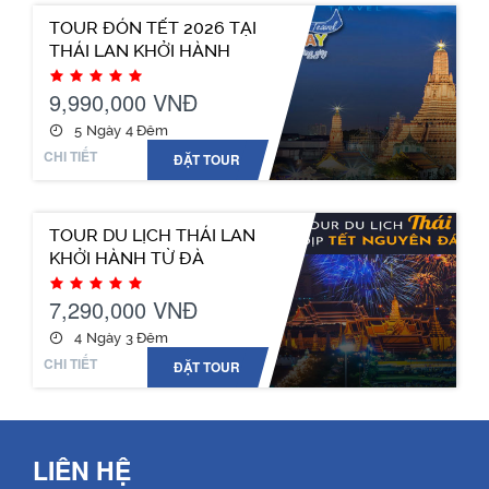
TOUR ĐÓN TẾT 2026 TẠI
THÁI LAN KHỞI HÀNH
TỪ ĐÀ NẴNG
9,990,000 VNĐ
5 Ngày 4 Đêm
CHI TIẾT
ĐẶT TOUR
TOUR DU LỊCH THÁI LAN
KHỞI HÀNH TỪ ĐÀ
NẴNG
7,290,000 VNĐ
4 Ngày 3 Đêm
CHI TIẾT
ĐẶT TOUR
LIÊN HỆ