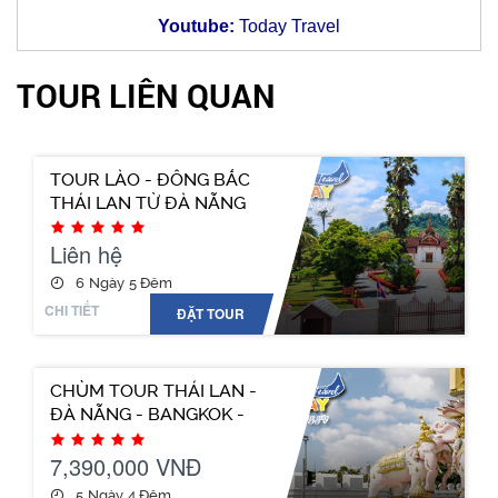
Youtube:
Today Travel
TOUR LIÊN QUAN
TOUR LÀO - ĐÔNG BẮC
THÁI LAN TỪ ĐÀ NẴNG
Liên hệ
6 Ngày 5 Đêm
CHI TIẾT
ĐẶT TOUR
CHÙM TOUR THÁI LAN -
ĐÀ NẴNG - BANGKOK -
PATTAYA
7,390,000 VNĐ
5 Ngày 4 Đêm