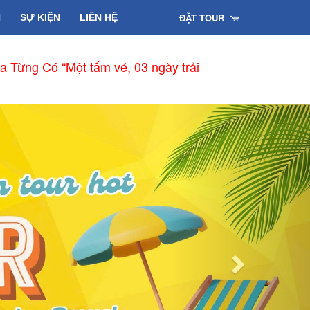
ĐẶT TOUR
H
SỰ KIỆN
LIÊN HỆ
a Từng Có “Một tấm vé, 03 ngày trải
Next