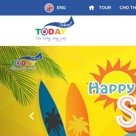
ENG
TOUR
CHO TH
Kết Nối Di Sản Miền Trung Huế - Đà Nẵng
Previous