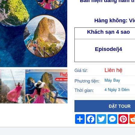
Bali hiện đang nằm t
Hàng không: Vie
Khách sạn 4 sao
Episode/j4
Liên hệ
Giá từ:
Máy Bay
Phương tiện:
4 Ngày 3 Đêm
Thời gian:
ĐẶT TOUR
Share
Facebook
Twitter
Messeng
Pin