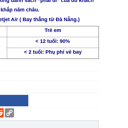
rong danh sách “phải đi” của du khách
khắp năm châu.
tjet Air ( Bay thẳng từ Đà Nẵng.)
Trẻ em
< 12 tuổi: 90%
< 2 tuổi: Phụ phí vé bay
er
terest
Reddit
Copy
Link