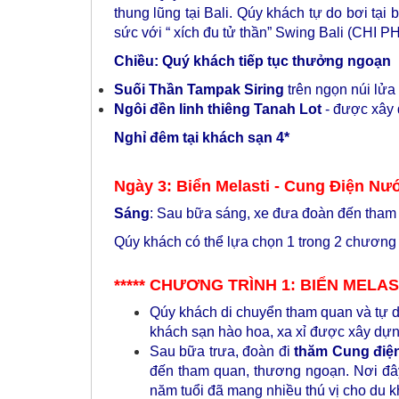
thung lũng tại Bali. Qúy khách tự do bơi tại
sức với “ xích đu tử thần” Swing Bali (CHI 
Chiều: Quý khách tiếp tục thưởng ngoạn
Suối Thần Tampak Siring
trên ngọn núi lửa
Ngôi đền linh thiêng Tanah Lot
- được xây 
Nghỉ đêm tại khách sạn 4*
Ngày 3: Biển Melasti - Cung Điện Nư
Sáng
: Sau bữa sáng, xe đưa đoàn đến tham
Qúy khách có thể lựa chọn 1 trong 2 chương 
***** CHƯƠNG TRÌNH 1: BIỂN MELA
Qúy khách di chuyển tham quan và tự 
khách sạn hào hoa, xa xỉ được xây dựn
Sau bữa trưa, đoàn đi
thăm Cung điệ
đến tham quan, thương ngoạn. Nơi đâ
năm tuổi đã mang nhiều thú vị cho du 