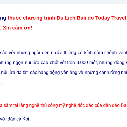
ẵng
thuộc chương trình Du Lịch Bali do Today Trave
n. Xin cảm ơn!
sắc với những ngôi đền nước thiêng cổ kính nằm chênh vênh
những ngọn núi lửa cao chót vót trên 3.000 mét, những dòng 
núi lửa đã tắt, các hang động yên ắng và những cánh rừng nhi
.
 sắm tại làng nghề thủ công mỹ nghệ độc đảo của dân đảo Bal
với đàn cá Koi.