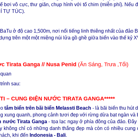
 bể bơi vô cực, thư giãn, chụp hình với tổ chim (miễn phí). N
PHÍ TỰ TÚC).
 BaTu ở độ cao 1,500m, nơi nổi tiếng linh thiêng nhất của đảo B
dựng trên một một miệng núi lửa gồ ghề giữa biển vào thế kỷ X
ớc Tirata Ganga // Nusa Penid
(Ăn Sáng, Trưa ,Tối)
 quan
trình sau:
STI – CUNG ĐIỆN NƯỚC TIRATA GANGA*****
do
tắm biển trên bãi biển Melassti Beach
- là bãi biển thu hút
g xung quanh, phong cảnh tươi đẹp với rừng dừa bạt ngàn và b
n nước Tirata Ganga
- tọa lạc ngay ở phía đông của đảo. Đây
y không chỉ có những danh thắng đẹp mà còn có nhiều cung 
khách, khi đến
Indonesia - Bali
.