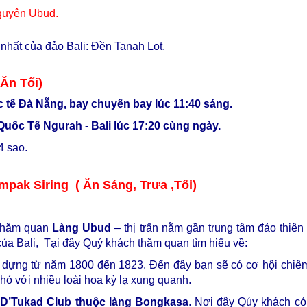
guyên Ubud.
nhất của đảo Bali: Đền Tanah Lot.
 Ăn Tối)
c tế Đà Nẵng, bay chuyến bay lúc 11:40 sáng.
Quốc Tế Ngurah - Bali lúc 17:20 cùng ngày.
4 sao.
mpak Siring ( Ăn Sáng, Trưa ,Tối)
 thăm quan
Làng Ubud
– thị trấn nằm gần trung tâm đảo thiên
ủa Bali, Tại đây Quý khách thăm quan tìm hiểu về:
 dựng từ năm 1800 đến 1823. Đến đây bạn sẽ có cơ hội chiê
hỏ với nhiều loài hoa kỳ lạ xung quanh.
i
D’Tukad Club thuộc làng Bongkasa
. Nơi đây Qúy khách có 