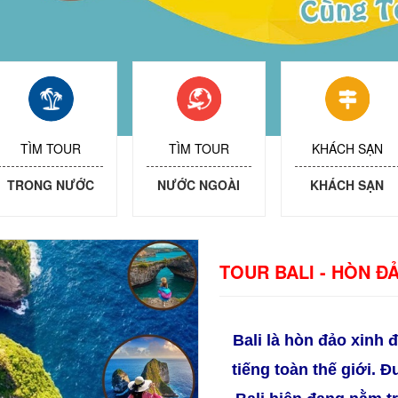
TÌM TOUR
TÌM TOUR
KHÁCH SẠN
TRONG NƯỚC
NƯỚC NGOÀI
KHÁCH SẠN
TOUR BALI - HÒN Đ
Bali là hòn đảo xinh 
tiếng toàn thế giới. 