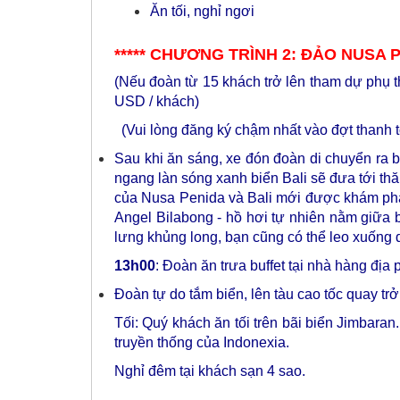
Ăn tối, nghỉ ngơi
***** CHƯƠNG TRÌNH 2: ĐẢO NUSA PE
(Nếu đoàn từ 15 khách trở lên tham dự phụ t
USD / khách)
(Vui lòng đăng ký chậm nhất vào đợt thanh to
Sau khi ăn sáng, xe đón đoàn di chuyển ra bế
ngang làn sóng xanh biển Bali sẽ đưa tới thă
của Nusa Penida và Bali mới được khám phá 
Angel Bilabong - hồ hơi tự nhiên nằm giữa b
lưng khủng long, bạn cũng có thể leo xuống 
13h00
: Đoàn ăn trưa buffet tại nhà hàng địa
Đoàn tự do tắm biển, lên tàu cao tốc quay trở
Tối: Quý khách ăn tối trên bãi biển Jimbara
truyền thống của Indonexia.
Nghỉ đêm tại khách sạn 4 sao.