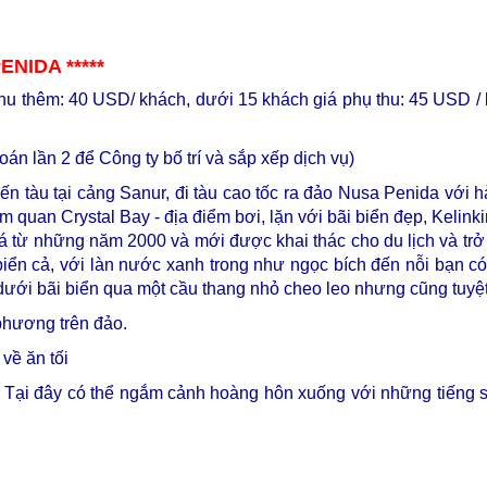
NIDA *****
hu thêm: 40 USD/ khách, dưới 15 khách giá phụ thu: 45 USD / k
án lần 2 để Công ty bố trí và sắp xếp dịch vụ)
n tàu tại cảng Sanur, đi tàu cao tốc ra đảo Nusa Penida với hà
m quan Crystal Bay - địa điểm bơi, lặn với bãi biển đẹp, Keli
từ những năm 2000 và mới được khai thác cho du lịch và trở 
iển cả, với làn nước xanh trong như ngọc bích đến nỗi bạn có
dưới bãi biển qua một cầu thang nhỏ cheo leo nhưng cũng tuyệ
 phương trên đảo.
 về ăn tối
n. Tại đây có thể ngắm cảnh hoàng hôn xuống với những tiếng 