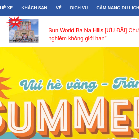
UÊ XE
KHÁCH SẠN
VÉ
DỊCH VỤ
CẨM NANG DU LỊC
Sun World Ba Na Hills [ƯU ĐÃI] Chư
nghiệm không giới hạn”