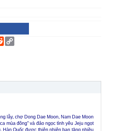
er
terest
Reddit
Copy
Link
a lộng lẫy, chợ Dong Dae Moon, Nam Dae Moon
ca mùa đông” và đảo ngọc tình yêu Jeju ngọt
g, Hàn Quốc được thiên nhiên ban tặng nhiều