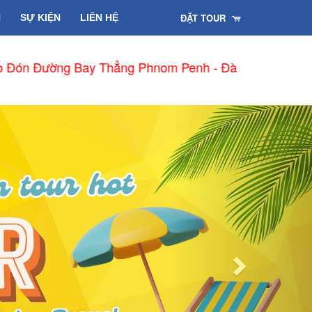
ĐẶT TOUR
H
SỰ KIỆN
LIÊN HỆ
Penh - Đà Nẵng từ 15/01/2026
Next