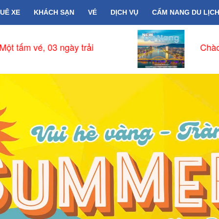
UÊ XE
KHÁCH SẠN
VÉ
DỊCH VỤ
CẨM NANG DU LỊC
Chào Đón Đường Bay Thẳng Phnom 