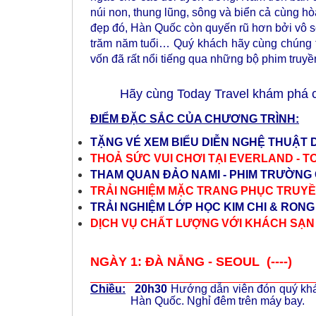
núi non, thung lũng, sông và biển cả cùng h
đẹp đó, Hàn Quốc còn quyến rũ hơn bởi vô số
trăm năm tuổi… Quý khách hãy cùng chúng tô
vốn đã rất nổi tiếng qua những bộ phim tru
Hãy cùng Today Travel khám phá
ĐIỂM ĐẶC SẮC CỦA CHƯƠNG TRÌNH:
TẶNG VÉ XEM BIỂU DIỄN NGHỆ THUẬT
THOẢ SỨC VUI CHƠI TẠI EVERLAND - T
THAM QUAN ĐẢO NAMI - PHIM TRƯỜNG 
TRẢI NGHIỆM MẶC TRANG PHỤC TRUY
TRẢI NGHIỆM LỚP HỌC KIM CHI & RON
DỊCH VỤ CHẤT LƯỢNG VỚI KHÁCH SẠN
NGÀY 1: ĐÀ NẴNG - SEOUL (----)
Chiều:
20h30
Hướng dẫn viên đón quý khá
Hàn Quốc.
Nghỉ đêm trên máy bay.