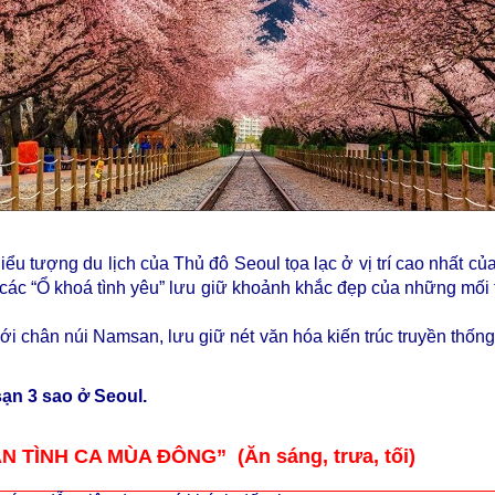
Biểu tượng du lịch của Thủ đô Seoul tọa lạc ở vị trí cao nhất c
 các “Ổ khoá tình yêu” lưu giữ khoảnh khắc đẹp của những mối
 chân núi Namsan, lưu giữ nét văn hóa kiến trúc truyền thống
sạn 3 sao ở Seoul.
 TÌNH CA MÙA ĐÔNG” (Ăn sáng, trưa, tối)