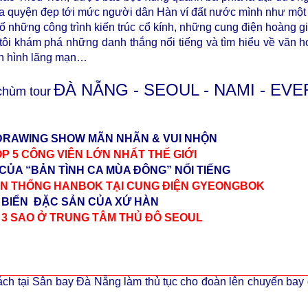
òa quyện đẹp tới mức người dân Hàn ví đất nước mình như một 
 những công trình kiến trúc cổ kính, những cung điện hoàng gi
i khám phá những danh thắng nổi tiếng và tìm hiểu về văn h
yền hình lãng mạn…
ĐÀ NẴNG - SEOUL - NAMI - EV
chùm tour
 DRAWING SHOW MÃN NHÃN & VUI NHỘN
OP 5 CÔNG VIÊN LỚN NHẤT THẾ GIỚI
CỦA “BẢN TÌNH CA MÙA ĐÔNG” NỔI TIẾNG
ỀN THỐNG HANBOK TẠI CUNG ĐIỆN GYEONGBOK
G BIỂN ĐẶC SẢN CỦA XỨ HÀN
 3 SAO Ở TRUNG TÂM THỦ ĐÔ SEOUL
ch tại
Sân bay Đà Nẵng
làm thủ tục cho đoàn lên chuyến bay