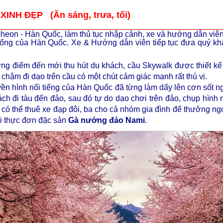
INH ĐẸP (Ăn sáng, trưa, tối)
cheon - Hàn Quốc
, làm thủ tục nhập cảnh, xe và hướng dẫn viê
hống của Hàn Quốc.
Xe & Hướng dẫn viên tiếp tục đưa quý k
ững điểm đến mới thu hút du khách, cầu Skywalk được thiết kế
 chậm đi dạo trên cầu có một chút cảm giác mạnh rất thú vị.
yền hình nổi tiếng của Hàn Quốc đã từng làm dấy lên cơn sốt ng
h đi tàu đến đảo, sau đó tự do dạo chơi trên đảo, chụp hình
h có thể thuê xe đạp đôi, ba cho cả nhóm gia đình để thưởng n
ới thực đơn đặc sản
Gà nướng đảo Nami
.