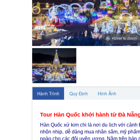
Hover to zoom
Hành Trình
Quy Định
Hình Ảnh
Tour Hàn Quốc khởi hành từ Đà Nẵn
Hàn Quốc xứ kim chi là nơi du lịch với cản
nhộn nhịp, dễ dàng mua nhân sâm, mỹ phẩm v
ngào cho các đôi uyên ương. Nằm trên bán đ