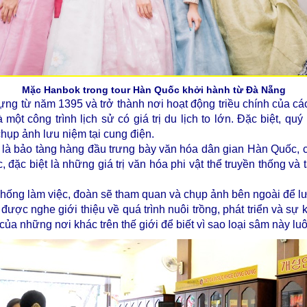
Mặc Hanbok trong tour Hàn Quốc khởi hành từ Đà Nẵng
ng từ năm 1395 và trở thành nơi hoạt động triều chính của cá
ột công trình lịch sử có giá trị du lịch to lớn. Đặc biệt, q
hụp ảnh lưu niệm tại cung điện.
 là bảo tàng hàng đầu trưng bày văn hóa dân gian Hàn Quốc, c
, đặc biệt là những giá trị văn hóa phi vật thể truyền thống và
hống làm việc, đoàn sẽ tham quan và chụp ảnh bên ngoài để l
được nghe giới thiệu về quá trình nuôi trồng, phát triển và s
 những nơi khác trên thế giới để biết vì sao loại sâm này luôn