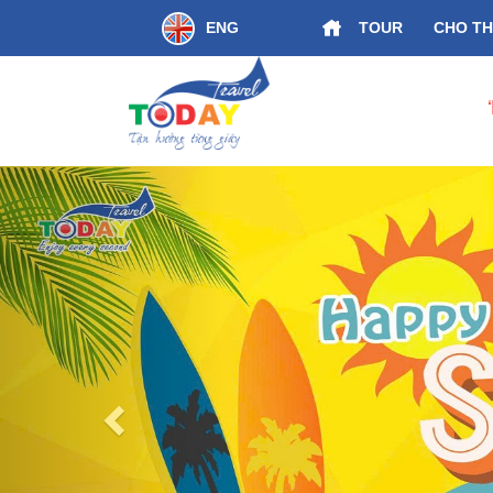
ENG
TOUR
CHO TH
ƯU ĐÃI] Chưa Từng Có “Một tấm vé, 03 ngày trải
Previous