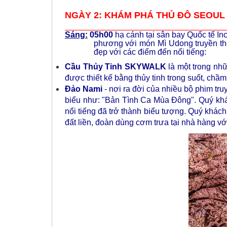
NGÀY 2: KHÁM PHÁ THỦ ĐÔ SEOUL X
Sáng:
05h00
hạ cánh tại sân bay Quốc tế
In
phương với món
Mì Udong
truyền t
đẹp với các điểm đến nổi tiếng:
Cầu Thủy Tinh SKYWALK
là một trong nh
được thiết kế bằng thủy tinh trong suốt, chầm
Đảo Nami
- nơi ra đời của nhiều bộ phim tru
biểu như: "Bản Tình Ca Mùa Đông". Quý khác
nổi tiếng đã trở thành biểu tượng. Quý khác
đất liền, đoàn dùng cơm trưa tại nhà hàng v