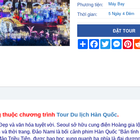
Máy Bay
Phương tiện:
5 Ngày 4 Đêm
Thời gian:
ĐẶT TOUR
Share
Facebook
Twitter
Messeng
Pin
g
thuộc chương trình
Tour Du lịch Hàn Quốc
.
h Đẹp và văn hóa tuyệt vời. Seoul sở hữu cung điện Hoàng gi
à thời trang. Đảo Nami là bối cảnh phim Hàn Quốc "Bản tình 
ảo Triều Tiên, được bao bọc xung quanh ba phía là đại dươn