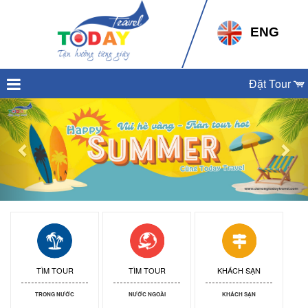
ENG
Đặt Tour
Previous
Nex
TÌM TOUR
TÌM TOUR
KHÁCH SẠN
TRONG NƯỚC
NƯỚC NGOÀI
KHÁCH SẠN