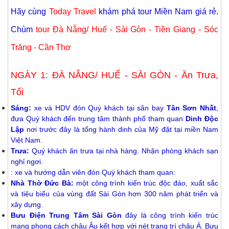
Hãy cùng
Today Travel
khám phá
tour Miền Nam giá rẻ
.
Chùm
tour
Đà Nẵng/ Huế - Sài Gòn - Tiền Giang - Sóc
Trăng - Cần Thơ
NGÀY 1: ĐÀ NẴNG/ HUẾ - SÀI GÒN - Ăn Trưa,
Tối
Sáng:
xe và HDV đón Quý khách tại sân bay
Tân Sơn Nhất
,
đưa Quý khách đến trung tâm thành phố tham quan
Dinh Độc
Lập
nơi trước đây là tổng hành dinh của Mỹ đặt tại miền Nam
Việt Nam.
Trưa:
Quý khách ăn trưa tại nhà hàng. Nhận phòng khách sạn
nghỉ ngơi.
: xe và hướng dẫn viên đón Quý khách tham quan:
Nhà Thờ Đức Bà:
một công trình kiến trúc độc đáo, xuất sắc
và tiêu biểu của vùng đất Sài Gòn hơn 300 năm phát triển và
xây dựng.
Bưu Điện Trung Tâm Sài Gòn
đây là công trình kiến trúc
mang phong cách châu Âu kết hợp với nét trang trí châu Á. Bưu