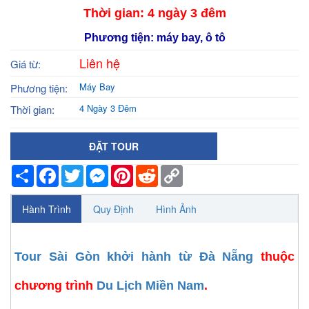
Thời gian: 4 ngày 3 đêm
Phương tiện: máy bay, ô tô
Liên hệ
Giá từ:
Máy Bay
Phương tiện:
4 Ngày 3 Đêm
Thời gian:
ĐẶT TOUR
Share
Facebook
Twitter
Messenger
Pinterest
Reddit
Copy
Link
Hành Trình
Quy Định
Hình Ảnh
Tour Sài Gòn khởi hành từ Đà Nẵng
thuộc
chương trình
Du Lịch Miền Nam
.