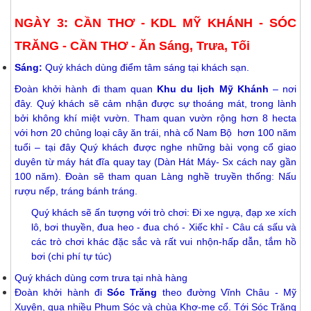
NGÀY 3: CẦN THƠ - KDL MỸ KHÁNH - SÓC
TRĂNG - CẦN THƠ - Ăn Sáng, Trưa, Tối
Sáng:
Quý khách dùng điểm tâm sáng tại khách sạn.
Đoàn khởi hành đi tham quan
Khu du lịch Mỹ Khánh
– nơi
đây. Quý khách sẽ cảm nhận được sự thoáng mát, trong lành
bởi không khí miệt vườn. Tham quan vườn rộng hơn 8 hecta
với hơn 20 chủng loại cây ăn trái, nhà cổ Nam Bộ hơn 100 năm
tuổi – tại đây Quý khách được nghe những bài vọng cổ giao
duyên từ máy hát đĩa quay tay (Dàn Hát Máy- Sx cách nay gần
100 năm). Đoàn sẽ tham quan Làng nghề truyền thống: Nấu
rượu nếp, tráng bánh tráng.
Quý khách sẽ ấn tượng với trò chơi: Đi xe ngựạ, đạp xe xích
lô, bơi
thuyền, đua heo - đua chó - Xiếc khỉ - Câu cá sấu và
các trò chơi khác đặc sắc và rất vui nhộn-hấp dẫn, tắm hồ
bơi (chi phí tự túc)
Quý khách dùng cơm trưa tại nhà hàng
Đoàn khởi hành đi
Sóc Trăng
theo đường Vĩnh Châu -
Mỹ
Xuyên, qua nhiều Phum Sóc và chùa Khơ-me cổ. Tới Sóc Trăng