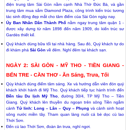
điện trung tâm Sài Gòn nằm cạnh Nhà Thờ Đức Bà, và gần
trung tâm mua sắm Diamond Plaza, công trình kiến trúc tương
tác sinh động đẹp mắt cho tâm điểm của Sài Gòn ngày nay.
Ủy Ban Nhân Dân Thành Phố
nằm ngay trung tâm quận 1 -
được xây dựng từ năm 1898 đến năm 1909, do kiến trúc sư
Gardès thiết kế.
Quý khách dùng bữa tối tại nhà hàng. Sau đó, Quý khách tự do
đi khám phá
Sài Gòn
về đêm. Nghỉ đêm tại khách sạn.
NGÀY 2: SÀI GÒN - MỸ THO - TIỀN GIANG -
BẾN TRE - CẦN THƠ - Ăn Sáng, Trưa, Tối
Qúy khách dùng điểm tâm sáng. Xe và hướng dẫn viên
đón quý
khách khởi hành đi Mỹ Tho. Quý khách tiếp tục hành trình đến
Bến tàu Du lịch Mỹ Tho
, đường 30/4, TP Mỹ Tho – Tiền
Giang. Quý khách lên thuyền du ngoạn trên sông Tiền ngắm
cảnh
Tứ linh: Long – Lân – Quy – Phụng
và cảnh sinh hoạt
sông nước miền tây. Tham quan làng nuôi cá bè dọc cù lao
Thới Sơn.
Đến cù lao Thới Sơn, đoàn ăn trưa, nghỉ ngơi.