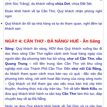
(tỉnh Sóc Trăng), du khách viếng
chùa Dơi
, chùa Đất Sét.
Đoàn khởi hành về lại Cần Thơ, Quý khách nhận phòng nghỉ
ngơi.
Quý khách ăn tối tại nhà hàng và tự do tham quan, nghỉ đêm tại
khách sạn.
NGÀY 4: CẦN THƠ - ĐÀ NẴNG/ HUẾ - Ăn Sáng
Sáng:
Quý khách ăn sáng, HDV đưa Quý khách xuống tàu đi
dọc theo sông Cần Thơ ngắm cảnh sinh hoạt hàng ngày của
người dân địa phương bên hai bờ sông,
chợ cổ Cần Thơ, cầu
Quang Trung
– nối liền trung tâm Cần Thơ với khu công
nghiệp mới của Thành Phố Cần Thơ. Đến
chợ nổi Cái Răng,
du khách tham quan cảnh mua bán rau củ quả - đặc sản địa
phương trên sông, nét sinh hoạt đặc trưng của vùng sông nước
– Quý khách có thể tham gia vào việc mua bán trái cây trên
thuyền, thưởng thức trái cây trên tàu. Trở về bến
Ninh Kiều
xe
đưa quý khách khởi hành ra sân bay
Cần Thơ
làm thủ tục, đáp
chuyến bay về lại Đà Nẵng.
Hoặc xe đưa Quý khách khởi hành về Sài Gòn và ra sân bay