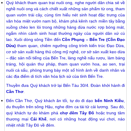
Quý khách tham quan trại nuôi ong, nghe người dân chia sẻ về
nghề nuôi ong và cách chiết xuất những sản phẩm từ ong, tham
quan vườn trái cây, cùng tìm hiểu nét sinh hoạt đặc trưng của
văn hóa miệt vườn nam bộ, khám phá kênh rạch miền tây bằng
xuồng chèo len lỏi trong những hàng dừa nước rợp bóng mát,
ngắm nhìn cảnh sinh hoạt thường ngày của người dân xứ cù
lao.
Xuôi dòng sông Tiền đến
Cồn Phụng – Bến Tre (Cồn Đạo
Dừa)
tham quan, chiêm ngưỡng công trình kiến trúc Đạo Dừa,
cơ sở sản xuất hàng thủ công mỹ nghệ, cơ sở sản xuất kẹo dừa
– đặc sản nổi tiếng của Bến Tre, làng nghề nấu rượu, làm báng
tráng, hội quán thư pháp, tham quan vườn hoa, ao sen, trại
nuôi cá sấu, phòng trưng bày một số hình ảnh về danh nhân và
các địa điểm di tích văn hóa lịch sử của tỉnh Bến Tre.
Thuyền đưa Quý khách trở lại Bến Tàu 30/4. Đoàn khởi ​
hành đi
Cần Thơ
.
Đến Cần Thơ, Quý khách ăn tối, tự do đi dạo
bến Ninh
Kiều
,
du thuyền trên sông Hậu, nghe đờn ca tài tử cải lương. Sau đó,
quý khách tự do khám phá
chợ đêm Tây Đô
hoặc trung tâm
thương mại
Cái Khế
, nơi có những hoạt động vui chơi, náo
nhiệt nhất Tây Đô về đêm.