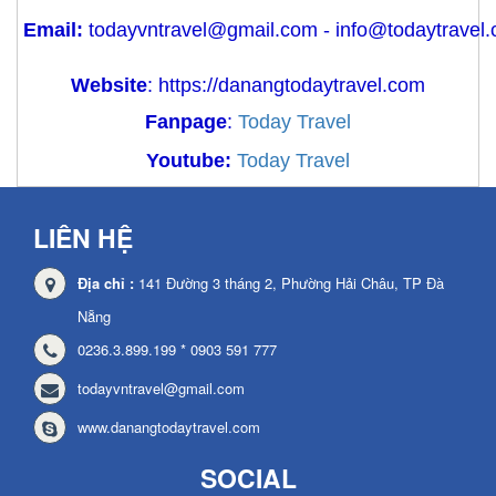
Email:
todayvntravel@gmail.com
-
info@todaytravel
Website
:
https://danangtodaytravel.com
Fanpage
:
Today Travel
Youtube:
Today Travel
LIÊN HỆ
Địa chỉ :
141 Đường 3 tháng 2, Phường Hải Châu, TP Đà
Nẵng
0236.3.899.199 * 0903 591 777
todayvntravel@gmail.com
www.danangtodaytravel.com
SOCIAL