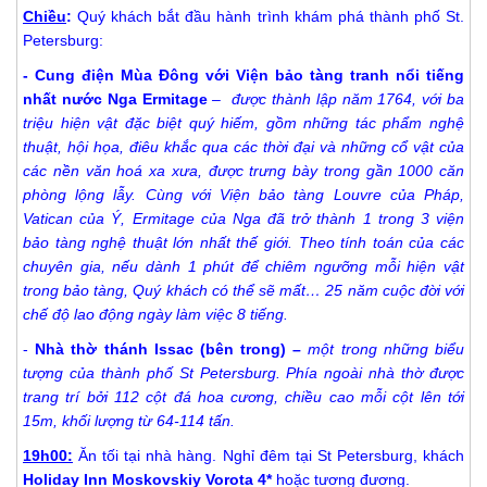
Chiều
:
Quý khách bắt đầu hành trình khám phá thành phố St.
Petersburg:
- Cung điện Mùa Đông với Viện bảo tàng tranh nổi tiếng
nhất nước Nga Ermitage
– được thành lập năm 1764, với ba
triệu hiện vật đặc biệt quý hiếm, gồm những tác phẩm nghệ
thuật, hội họa, điêu khắc qua các thời đại và những cổ vật của
các nền văn hoá xa xưa, được trưng bày trong gần 1000 căn
phòng lộng lẫy. Cùng với Viện bảo tàng Louvre của Pháp,
Vatican của Ý, Ermitage của Nga đã trở thành 1 trong 3 viện
bảo tàng nghệ thuật lớn nhất thế giới. Theo tính toán của các
chuyên gia, nếu dành 1 phút để chiêm ngưỡng mỗi hiện vật
trong bảo tàng, Quý khách có thể sẽ mất… 25 năm cuộc đời với
chế độ lao động ngày làm việc 8 tiếng.
-
Nhà thờ thánh Issac (bên trong) –
một trong những biểu
tượng của thành phố St Petersburg. Phía ngoài nhà thờ được
trang trí bởi 112 cột đá hoa cương, chiều cao mỗi cột lên tới
15m, khối lượng từ 64-114 tấn.
19h
00:
Ăn tối tại nhà hàng. Nghỉ đêm tại St Petersburg, khách
Holiday
Inn
Moskovskiy
Vorota
4
*
hoặc tương đương.