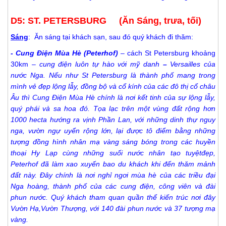
D5: ST. PETERSBURG (Ăn Sáng, trưa, tối)
Sáng
: Ăn sáng tại khách sạn, sau đó quý khách đi thăm:
- Cung Điện Mùa Hè (Peterhof)
– cách St Petersburg khoảng
30km –
cung điện luôn tự hào với mỹ danh
–
Versailles của
nước Nga. Nếu như St Petersburg là thành phố mang trong
mình vẻ đẹp lộng lẫy, đồng bộ và cổ kính của các đô thị cổ châu
Âu thì Cung Điện Mùa Hè chính là nơi kết tinh của sự lộng lẫy,
quý phái và sa hoa đó. Tọa lạc trên một vùng đất rộng hơn
1000 hecta hướng ra vịnh Phần Lan, với những dinh thự nguy
nga, vườn ngự uyển rộng lớn, lại được tô điểm bằng những
tượng đồng hình nhân mạ vàng sáng bóng trong các huyền
thoại Hy Lạp cùng những suối nước nhân tạo tuyệtđẹp,
Peterhof đã làm xao xuyến bao du khách khi đến thăm mảnh
đất này. Đây chính là nơi nghỉ ngơi mùa hè của các triều đại
Nga hoàng, thành phố của các cung điện, công viên và đài
phun nước. Quý khách tham quan quần thể kiến trúc nơi đây
Vườn Hạ,Vườn Thượng, với 140 đài phun nước và 37 tượng mạ
vàng.