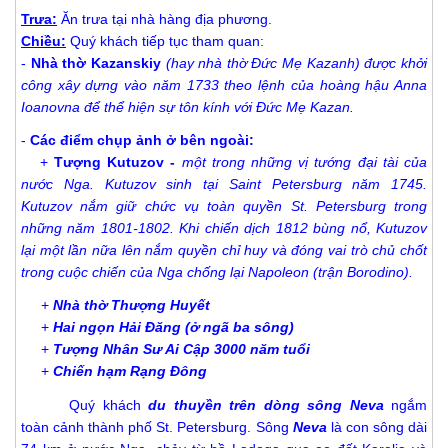
Trưa:
Ăn trưa tại nhà hàng địa phương.
Chiều:
Quý khách tiếp tục tham quan:
-
Nhà thờ Kazanskiy
(hay nhà thờ Đức Mẹ Kazanh) được khởi
công xây dựng vào năm 1733 theo lệnh của hoàng hậu Anna
Ioanovna để thể hiện sự tôn kính với Đức Mẹ Kazan.
-
Các điểm chụp ảnh ở bên ngoài:
+
Tượng Kutuzov -
một trong những vị tướng đại tài của
nước Nga. Kutuzov sinh tại Saint Petersburg năm 1745.
Kutuzov nắm giữ chức vụ toàn quyền St. Petersburg trong
những năm 1801-1802. Khi chiến dịch 1812 bùng nổ, Kutuzov
lại một lần nữa lên nắm quyền chỉ huy và đóng vai trò chủ chốt
trong cuộc chiến của Nga chống lại Napoleon (trận Borodino).
+
Nhà thờ Thượng Huyết
+
Hai ngọn Hải Đăng (ở ngã ba sông)
+
Tượng Nhân Sư Ai Cập 3000 năm tuổi
+
Chiến hạm Rạng Đông
Quý khách
du
thuyền trên dòng sông Neva
ngắm
toàn cảnh thành phố St. Petersburg. Sông
Neva
là con sông dài