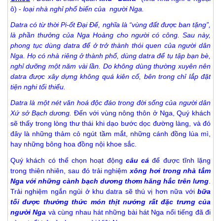
ô) -
loại nhà nghỉ phổ biến của người Nga.
Datra có từ thời Pi-ốt Đại Đế, nghĩa là “vùng đất được ban tặng”,
là phần thưởng của Nga Hoàng cho người có công. Sau này,
phong tục dùng datra để ở trở thành thói quen của người dân
Nga. Họ có nhà riêng ở thành phố, dùng datra để tụ tập bạn bè,
nghỉ dưỡng một năm vài lần. Do không dùng thường xuyên nên
datra được xây dựng không quá kiên cố, bên trong chỉ lắp đặt
tiện nghi tối thiểu.
Datra là một nét văn hoá độc đáo trong đời sống của người dân
Xứ sở Bạch dương.
Đến với vùng nông thôn ở Nga, Quý khách
sẽ thấy trong lòng thư thái khi dạo bước dọc đường làng, và đó
đây là những thảm cỏ ngút tầm mắt, những cánh đồng lúa mì,
hay những bông hoa đồng nội khoe sắc.
Quý khách có thể chọn hoạt động
câu cá
để được tĩnh lặng
trong thiên nhiên, sau đó trải nghiệm
xông hơi trong nhà tắm
Nga với những cành bạch dương thơm hăng hắc trên lưng
.
Trải nghiệm ngắn ngủi ở khu datra sẽ thú vị hơn nữa với
bữa
tối được thưởng thức món thịt nướng rất đặc trưng của
người Nga
và cùng nhau hát những bài hát Nga nổi tiếng đã đi