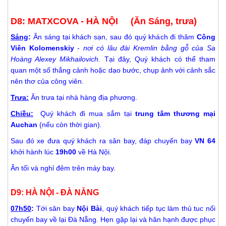
D8: MATXCOVA - HÀ NỘI (Ăn Sáng, trưa)
Sáng
:
Ăn sáng tại khách sạn, sau đó quý khách đi thăm
Công
Viên Kolomenskiy
-
nơi có lâu đài Kremlin bằng gỗ của Sa
Hoàng Alexey Mikhailovich.
Tại đây, Quý khách có thể tham
quan một số thắng cảnh hoặc dạo bước, chụp ảnh với cảnh sắc
nên thơ của công viên.
Trưa:
Ăn trưa tại nhà hàng địa phương.
Chiều:
Quý khách đi mua sắm tại
trung tâm thương mại
Auchan
(nếu còn thời gian)
.
Sau đó xe đưa quý khách ra sân bay, đáp chuyến bay
VN 64
khởi hành lúc
19h00
về Hà Nội.
Ăn tối và nghỉ đêm trên máy bay.
D9: HÀ NỘI - ĐÀ NẴNG
07h50
:
Tới sân bay
Nội Bài
, quý khách tiếp tục làm thủ tuc nối
chuyến bay về lại Đà Nẵng. Hẹn gặp lại và hân hạnh được phục