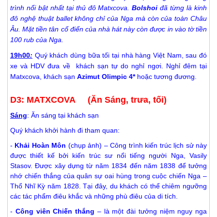
trình nổi bật nhất tại thủ đô Matxcova.
Bolshoi
đã từng là kinh
đô nghệ thuật ballet không chỉ của Nga mà còn của toàn Châu
Âu. Mặt tiền tân cổ điển của nhà hát này còn được in vào tờ tiền
100 rub của Nga.
19h00
:
Quý khách dùng bữa tối tại nhà hàng Việt Nam, sau đó
xe và HDV đưa về khách sạn tự do nghỉ ngơi. Nghỉ đêm tại
Matxcova, khách sạn
Azimut Olimpic 4*
hoặc tương đương.
D3: MATXCOVA (Ăn Sáng, trưa, tối)
Sáng
: Ăn sáng tại khách sạn
Quý khách khởi hành đi tham quan:
-
Khải Hoàn Môn
(chụp ảnh) – Công trình kiến trúc lịch sử này
được thiết kế bởi kiến trúc sư nổi tiếng người Nga, Vasily
Stasov. Được xây dựng từ năm 1834 đến năm 1838 để tưởng
nhớ chiến thắng của quân sự oai hùng trong cuộc chiến Nga –
Thổ Nhĩ Kỳ năm 1828
.
Tại đây, du khách có thể chiêm ngưỡng
các tác phẩm điêu khắc và những phù điêu của di tích.
-
Công viên Chiến thắng
– là một đài tưởng niệm nguy nga