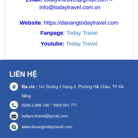
info@todaytravel.com.vn
Website
:
https://danangtodaytravel.com
Fanpage
:
Today Travel
Youtube:
Today Travel
LIÊN HỆ
Địa chỉ :
141 Đường 3 tháng 2, Phường Hải Châu, TP Đà
Nẵng
0236.3.899.199 * 0903 591 777
todayvntravel@gmail.com
www.danangtodaytravel.com