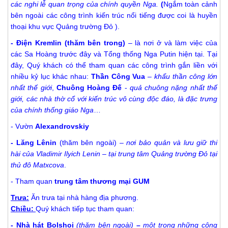
các nghi lễ quan trọng của chính quyền Nga.
(
Ngắm toàn cảnh
bên ngoài các công trình kiến trúc nổi tiếng được coi là huyền
thoại khu vực Quảng trường Đỏ ).
- Điện Kremlin (thăm bên trong)
– là nơi ở và làm việc của
các Sa Hoàng trước đây và Tổng thống Nga Putin hiện tại. Tại
đây, Quý khách có thể tham quan các công trình gắn liền với
nhiều kỷ lục khác nhau:
Thần Công Vua
–
khẩu thần công lớn
nhất thế giới
,
Chuông Hoàng Đế
-
quả chuông nặng nhất thế
giới, các nhà thờ cổ với kiến trúc vô cùng độc đáo, là đặc trưng
của chính thống giáo Nga
…
- Vườn
Alexandrovskiy
- Lăng Lênin
(thăm bên ngoài) –
nơi bảo quản và lưu giữ thi
hài của Vladimir Ilyich Lenin – tại trung tâm Quảng trường Đỏ tại
thủ đô Matxcova
.
- Tham quan
trung tâm thương mại GUM
Trưa:
Ăn trưa tại nhà hàng địa phương.
Chiều:
Quý khách tiếp tục tham quan:
- Nhà hát Bolshoi
(thăm bên ngoài)
–
một trong những công