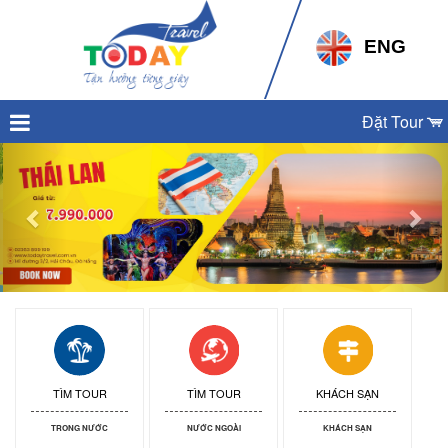
ENG
Đặt Tour
Previous
Nex
TÌM TOUR
TÌM TOUR
KHÁCH SẠN
TRONG NƯỚC
NƯỚC NGOÀI
KHÁCH SẠN