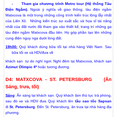
- Tham gia chương trình Metro tour (Hệ thống Tàu
Điện Ngầm).
Ngoài ý nghĩa về giao thông, tàu điện ngầm
Matxcova là một trong những công trình kiến ​​trúc lộng lẫy nhất
của Liên Xô. Những kiến trúc sư xuất sắc và họa sĩ tài năng
nhất của đất nước đã tham gia vào thiết kế, trang trí những ga
tàu điện ngầm Matxcova đầu tiên. Họ góp phần tạo lên những
cung điện nguy nga dưới lòng đất.
19h00
:
Quý khách dùng bữa tối tại nhà hàng Việt Nam. Sau
bữa tối xe và HDVđưa về
khách sạn tự do nghỉ ngơi. Nghỉ đêm tại Matxcova, khách sạn
Azimut Olimpic 4*
hoặc tương đương.
D4: MATXCOVA - ST. PETERSBURG (Ăn
Sáng, trưa, tối)
Sáng
: Ăn sáng tại khách sạn. Quý khách làm thủ tục trả phòng,
sau đó xe và HDV đưa Quý khách lên
tầu cao tốc Sapsan
đi
St. Petersburg
. Đến St. Petersburg
,
ăn trưa tại nhà hàng địa
phương.