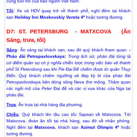
cùng tuổi trẻ của bao người Việt Nam.
Tối
:
Xe và HDV quay trở về thành phố, nghỉ đêm tại khách
sạn
H
oliday Inn Moskovskiy Vorota
4
*
hoặc tương đương.
D7: ST. PETERSBURG - MATXCOVA (Ăn
Sáng, trưa, tối)
Sáng
: Ăn sáng tại khách sạn, sau đó quý khách tham quan:
-
Pháo đài Petropavlovskaya:
Trong lịch sử, pháo đài từng là
cứ điểm quân sự có ý nghĩa chiến lược trong việc bảo vệ thành
phố St Petersburg sau khi Pie Đại Đế chiếm được từ quân Thụy
Điển
. Quý khách chiêm ngưỡng vẻ đẹp kỳ bí của pháo đài
Petropavlovskaya bên dòng sông Neva thơ mộng
.
Thăm quan
các
ngôi
mộ
của
Peter
Đại đế và
các
vị vua khác của Nga tại
pháo đài.
Trưa
: Ăn trưa tại nhà hàng địa phương.
Chiều
: Quý khách lên tầu cao tốc Sapsan về Matxcova. Tới
Matxcova, đoàn ăn tối tại nhà hàng, sau đó về nhận phòng.
Nghỉ đêm tại
Matxcova
, khách sạn
Azimut Olimpic 4*
hoặc
tương đương.