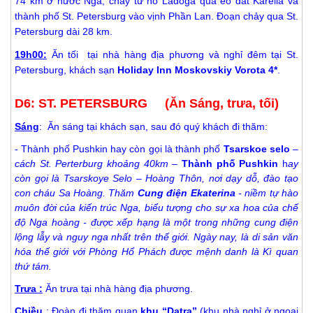
74 km ở nước Nga, chảy từ
hồ Ladoga
qua eo đất Karelia và
thành phố St. Petersburg vào vịnh Phần Lan. Đoạn chảy qua St.
Petersburg dài 28 km.
19h00:
Ăn tối tại nhà hàng địa phương và nghỉ đêm tại St.
Petersburg, khách sạn
Holiday Inn Moskovskiy Vorota
4
*
.
D6: ST. PETERSBURG (Ăn Sáng, trưa, tối)
Sáng
: Ăn sáng tại khách sạn, sau đó quý khách đi thăm:
- Thành phố Pushkin hay còn gọi là thành phố
Tsarskoe selo
–
cách St. Perterburg khoảng 40km
–
Thành phố Pushkin
h
ay
còn gọi là Tsarskoye Selo – Hoàng Thôn, nơi dạy dỗ, đào tạo
con cháu Sa Hoàng. Thăm
Cung điện Ekaterina
- niềm tự hào
muôn đời của kiến trúc Nga, biểu tượng cho sự xa hoa của chế
độ Nga hoàng - được xếp hạng là một trong những cung điện
lộng lẫy và nguy nga nhất trên thế giới. Ngày nay, là di sản văn
hóa thế giới với Phòng Hổ Phách được mệnh danh là Kì quan
thứ tám.
Trưa :
Ăn trưa tại nhà hàng địa phương.
Chiều
: Đoàn đi thăm quan
khu “Datra”
(khu nhà nghỉ ở ngoại