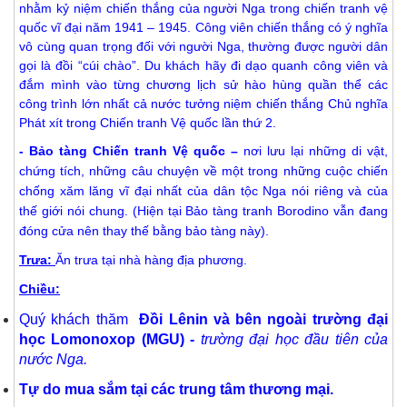
nhằm kỷ niệm chiến thắng của người Nga trong chiến tranh vệ
quốc vĩ đại năm 1941 – 1945. Công viên chiến thắng có ý nghĩa
vô cùng quan trọng đối với người Nga, thường được người dân
gọi là đồi “cúi chào”. Du khách hãy đi dạo quanh công viên và
đắm mình vào từng chương lịch sử hào hùng quần thể các
công trình lớn nhất cả nước tưởng niệm chiến thắng Chủ nghĩa
Phát xít trong Chiến tranh Vệ quốc lần thứ 2.
- Bảo tàng Chiến tranh Vệ quốc –
nơi lưu lại những di vật,
chứng tích, những câu chuyện về một trong những cuộc chiến
chống xăm lăng vĩ đại nhất của dân tộc Nga nói riêng và của
thế giới nói chung. (Hiện tại Bảo tàng tranh Borodino vẫn đang
đóng cửa nên thay thế bằng bảo tàng này).
Trưa:
Ăn trưa tại nhà hàng địa phương.
Chiều:
Quý khách thăm
Đồi Lênin và bên ngoài trường đại
học Lomonoxop (MGU) -
trường đại học đầu tiên của
nước Nga
.
Tự do mua sắm tại các trung tâm thương mại.