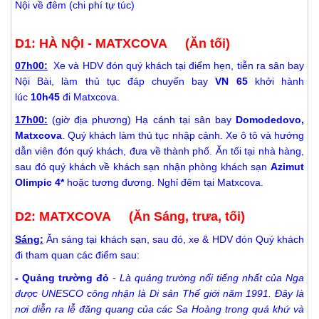
Nội về đêm (chi phí tự túc)
D1: HÀ NỘI - MATXCOVA (Ăn tối)
07h00:
Xe và HDV đón quý khách tại điểm hẹn, tiễn ra sân bay
Nội Bài, làm thủ tục đáp chuyến bay
VN 65
khởi hành
lúc
10h45
đi Matxcova.
17h00:
(giờ địa phương) Hạ cánh tại sân bay
Domodedovo,
Matxcova
. Quý khách làm thủ tục nhập cảnh. Xe ô tô và hướng
dẫn viên đón quý khách, đưa về thành phố. Ăn tối tại nhà hàng,
sau đó quý khách về khách sạn nhận phòng khách sạn
Azimut
Olimpic 4*
hoặc tương đương. Nghỉ đêm tại Matxcova.
D2: MATXCOVA (Ăn Sáng, trưa, tối)
Sáng:
Ăn sáng tại khách sạn, sau đó, xe & HDV đón Quý khách
đi tham quan các điểm sau:
- Quảng trường đỏ
-
Là quảng trường nổi tiếng nhất của Nga
được UNESCO công nhận là Di sản Thế giới năm 1991. Đây là
nơi diễn ra lễ đăng quang của các Sa Hoàng trong quá khứ và