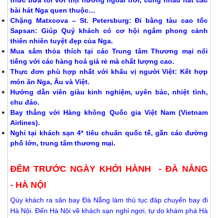
thức bữa tối với thịt nướng ngoài trời, cùng nhau hát các
bài hát Nga quen thuộc…
Chặng Matxcova – St. Petersburg: Đi bằng tàu cao tốc
Sapsan: Giúp Quý khách có cơ hội ngắm phong cảnh
thiên nhiên tuyệt đẹp của Nga.
Mua sắm thỏa thích tại các Trung tâm Thương mại nổi
tiếng với các hàng hoá giá rẻ mà chất lượng cao.
Thực đơn phù hợp nhất với khẩu vị người Việt: Kết hợp
món ăn Nga, Âu và Việt.
Hướng dẫn viên giàu kinh nghiệm, uyên bác, nhiệt tình,
chu đáo.
Bay thẳng với Hàng không Quốc gia Việt Nam (Vietnam
Airlines).
Nghỉ tại khách sạn 4* tiêu chuẩn quốc tế, gần các đường
phố lớn, trung tâm thương mại.
ĐÊM TRƯỚC NGÀY KHỞI HÀNH - ĐÀ NẴNG
- HÀ NỘI
Qúy khách ra sân bay Đà Nẵng làm thủ tục đáp chuyến bay đi
Hà Nội. Đến Hà Nội về khách sạn nghỉ ngơi, tự do khám phá Hà