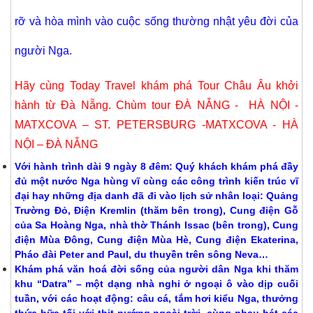
rỡ và hòa mình vào cuộc sống thường nhật yêu đời của
người Nga.
Hãy cùng Today Travel khám phá
Tour Châu Âu
khởi
hành từ Đà Nẵng
. Chùm tour
ĐÀ NẴNG - HÀ NỘI -
MATXCOVA – ST. PETERSBURG -MATXCOVA - HÀ
NỘI – ĐÀ NẴNG
Với hành trình dài 9 ngày 8 đêm: Quý khách khám phá đầy
đủ một nước Nga hùng vĩ cùng các công trình kiến trúc vĩ
đại hay những địa danh đã đi vào lịch sử nhân loại: Quảng
Trường Đỏ, Điện Kremlin (thăm bên trong), Cung điện Gỗ
của Sa Hoàng Nga, nhà thờ Thánh Issac (bên trong), Cung
điện Mùa Đông, Cung điện Mùa Hè, Cung điện Ekaterina,
Pháo đài Peter and Paul, du thuyền trên sông Neva…
Khám phá văn hoá đời sống của người dân Nga khi thăm
khu “Datra” – một dạng nhà nghỉ ở ngoại ô vào dịp cuối
tuần, với các hoạt động: câu cá, tắm hơi kiểu Nga, thưởng