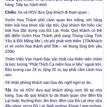
hàng. Tiếp tục hành trình
Chiều
: Xe và HDV đưa Quý khách đi tham quan :
Vườn Hoa Thành phố cảnh quan thơ mộng, với hàng
trăm loài hoa khoe sắc rập trời. Quý khách tìm hiểu các
loài hoa đặc trưng của Đà Lạt. Hoặc Quý khách có thể
đổi điểm Vườn Hoa Thành phố sang Thung Lũng Tình
Yêu & Đồi Mộng Mơ ( chi phí phát sinh thêm 170k/khách
vì vé vườn hoa thành phố 50k – vé thung lũng tình yêu
220k)
Thiền Viện Vạn Hạnh Đặc sắc nhất của thiền viện chính
là bức tượng "Phật Thích Ca niêm hoa vi tiếu" ngoài trời.
Bảo tượng cao 24 m, rộng 20 m, tay phải cầm cánh hoa
sen.
Về nhận phòng khách sạn.Sau đó, nghĩ ngơi tự do.
Tối
: Xe và HDV đưa quý khách dùng cơm tối tại nhà
hàng. Sau đó quý khách tự do tham quan chợ đêm Đà
Lạt hoặc thưởng thức ẩm thực đêm của Đà Lạt như sữa
đậu nóng, pizza Đà Lạt, Ngô nướng, Khoai Lang nướng,