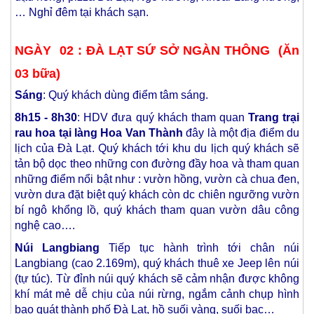
… Nghỉ đêm tại khách sạn.
NGÀY 02 : ĐÀ LẠT SỨ SỞ NGÀN THÔNG (Ăn
03 bữa)
Sáng
: Quý khách dùng điểm tâm sáng.
8h15 - 8h30
: HDV đưa quý khách tham quan
Trang trại
rau hoa tại làng Hoa Van Thành
đây là một địa điểm du
lịch của Đà Lạt. Quý khách tới khu du lịch quý khách sẽ
tản bộ dọc theo những con đường đầy hoa và tham quan
những điểm nổi bật như : vườn hồng, vườn cà chua đen,
vườn dưa đặt biệt quý khách còn dc chiên ngưỡng vườn
bí ngô khổng lồ, quý khách tham quan vườn dâu công
nghệ cao….
Núi Langbiang
Tiếp tục hành trình tới chân núi
Langbiang (cao 2.169m), quý khách thuê xe Jeep lên núi
(tự túc). Từ đỉnh núi quý khách sẽ cảm nhận được không
khí mát mẻ dễ chịu của núi rừng, ngắm cảnh chụp hình
bao quát thành phố Đà Lạt, hồ suối vàng, suối bạc…