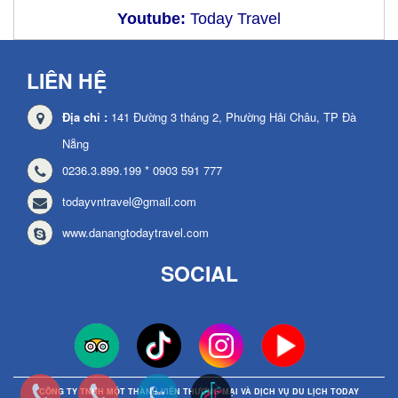
Youtube:
Today Travel
LIÊN HỆ
Địa chỉ :
141 Đường 3 tháng 2, Phường Hải Châu, TP Đà
Nẵng
0236.3.899.199 * 0903 591 777
todayvntravel@gmail.com
www.danangtodaytravel.com
SOCIAL
CÔNG TY TNHH MỘT THÀNH VIÊN THƯƠNG MẠI VÀ DỊCH VỤ DU LỊCH TODAY