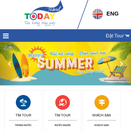
ENG
Đặt Tour
Previous
Nex
TÌM TOUR
TÌM TOUR
KHÁCH SẠN
TRONG NƯỚC
NƯỚC NGOÀI
KHÁCH SẠN