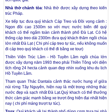
Nhà thờ chánh tòa
: Nhà thờ được xây dựng theo kiến
trúc Pháp.
Xe tiếp tục đưa quý khách Cáp Treo và Đồi vọng cảnh :
Ngọn đồi cao 1500m so với mực nước biển để quý
khách có thể ngắm toàn cảnh thành phố Đà Lạt. Có hệ
thống cáp treo dài 2300m đưa quý khách thăm ngôi chùa
lớn nhất Đà Lạt ( Chi phí cáp treo tự túc, nếu không muốn
đi cáp treo quý khách có thể đi bằng xe tour)
Thiền Viện Trúc Lâm - Hồ Tuyền Lâm ngôi chùa lớn
được xây dựng năm 1993 theo phái Thiền Tông với diện
tích rộng 24 hecta cảnh quan đẹp nhìn xuống khu du lịch
Hồ Tuyền Lâm.
Tham quan Thác Dantala cảnh thác nước hung vĩ giữa
núi rừng Tây Nguyên, hiện nay là một trong những thác
nước đẹp và sạch nhất Đà Lạt.Quý khach có thể thưởng
thức cảm giác mạnh bằng xe trượt ống hiện đại nhất hiện
nay ( chi phí máng trượt tự túc).
Trưa
: Quý khách về lại thành phố dùng cơm trưa tại nhà