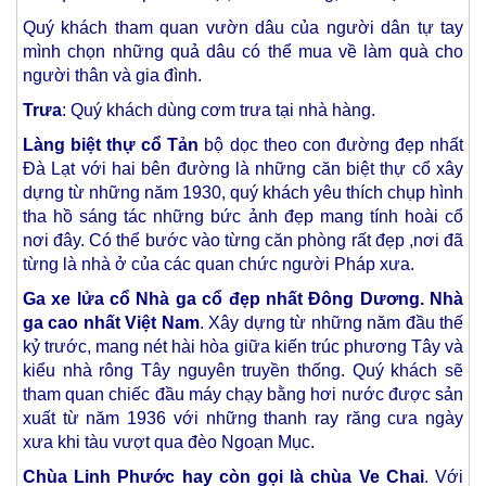
Quý khách tham quan vườn dâu của người dân tự tay
mình chọn những quả dâu có thể mua về làm quà cho
người thân và gia đình.
Trưa
: Quý khách dùng cơm trưa tại nhà hàng.
Làng biệt thự cổ Tản
bộ dọc theo con đường đẹp nhất
Đà Lạt với hai bên đường là những căn biệt thự cổ xây
dựng từ những năm 1930, quý khách yêu thích chụp hình
tha hồ sáng tác những bức ảnh đẹp mang tính hoài cổ
nơi đây. Có thể bước vào từng căn phòng rất đẹp ,nơi đã
từng là nhà ở của các quan chức người Pháp xưa.
Ga xe lửa cổ Nhà ga cổ đẹp nhất Đông Dương. Nhà
ga cao nhất Việt Nam
. Xây dựng từ những năm đầu thế
kỷ trước, mang nét hài hòa giữa kiến trúc phương Tây và
kiểu nhà rông Tây nguyên truyền thống. Quý khách sẽ
tham quan chiếc đầu máy chạy bằng hơi nước được sản
xuất từ năm 1936 với những thanh ray răng cưa ngày
xưa khi tàu vượt qua đèo Ngoạn Mục.
Chùa Linh Phước hay còn gọi là chùa Ve Chai
. Với