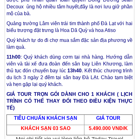
Decoux ủng hộ nhiều tâm huyết,đây là nơi lưu giữ phần
mộ của bà.
Quảng trường Lâm viên trái tim thành phố Đà Lạt với hai
biểu trượng đặt trưng là Hoa Dã Quỳ và hoa Atiso
Quý khách tự do đi chợ mua sắm đặc sản địa phương về
làm quà.
11h00
: Quý khách dùng cơm tại nhà hàng. Hướng dẫn
viên và tài xế đưa đoàn đến sân bay Liên Khương, làm
thủ tục đón chuyến bay lúc
13h40
. Kết thúc chương trình
du lịch 3 ngày 2 đêm tại sân bay Đà LẠt. Chào tạm biệt
và hẹn gặp lại quý khách.
GIÁ TOUR TRỌN GÓI DÀNH CHO 1 KHÁCH ( LỊCH
TRÌNH CÓ THỂ THAY ĐỔI THEO ĐIỀU KIỆN THỰC
TẾ)
TIÊU CHUẨN KHÁCH SẠN
GIÁ TOUR
KHÁCH SẠN 03 SAO
5.490.000 VNĐ/K