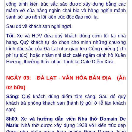
công trình kiến trúc sắc sảo được xây dựng bằng các
mảnh vỡ của hàng nghìn chai bia và hàng nghìn mảnh
sành sứ tạo nên lối kiến trúc độc đáo mới lạ.
Sau đó về khách sạn nghỉ ngơi.
Tối:
Xe và HDV đưa quý khách dùng cơm tối tại nhà
hàng. Quý khách tự do chọn cho mình những chương
trình đặc sắc của Đà Lạt như giao lưu Công chiêng ( chi
phí tự túc), hoặc nhâm nhi tách café ngắm cảnh hồ Xuân
Hương, thưởng thức nhạc Trịnh tại Cafe Diễm Xưa.
NGÀY 03: ĐÀ LẠT - VĂN HÓA BẢN ĐỊA (Ăn
02 bữa)
Sáng
: Quý khách dùng điểm tâm sáng. Sau đó quý
khách trả phòng khách sạn (hành lý gửi ở lễ tân khách
sạn).
8h00: Xe và hướng dẫn viên Nhà thờ Domain De
Marie
: Nhà thờ được xây dựng 1938 với kiến trúc đẹp
được phu nhân quan toàn quyền Đông Dương Jean