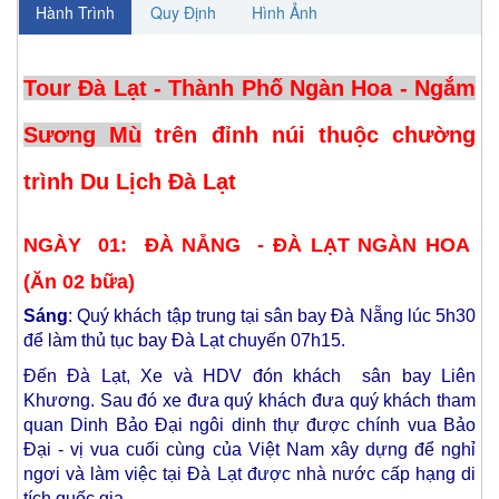
Hành Trình
Quy Định
Hình Ảnh
Tour Đà Lạt - Thành Phố Ngàn Hoa - Ngắm
Sương Mù
trên đỉnh núi thuộc chường
trình Du Lịch Đà Lạt
NGÀY 01: ĐÀ NẴNG - ĐÀ LẠT NGÀN HOA
(Ăn 02 bữa)
Sáng
: Quý khách tập trung tại sân bay Đà Nẵng lúc 5h30
để làm thủ tục bay Đà Lạt chuyến 07h15.
Đến Đà Lạt, Xe và HDV đón khách sân bay Liên
Khương. Sau đó xe đưa quý khách đưa quý khách tham
quan Dinh Bảo Đại ngôi dinh thự được chính vua Bảo
Đại - vị vua cuối cùng của Việt Nam xây dựng để nghỉ
ngơi và làm việc tại Đà Lạt được nhà nước cấp hạng di
tích quốc gia.