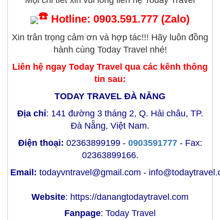
Mọi chi tiết xin vui lòng liên hệ Today Travel
Hotline: 0903.591.777 (Zalo)
Xin trân trọng cảm ơn và hợp tác!!! Hãy luôn đồng
hành cùng Today Travel nhé!
Liên hệ ngay Today Travel qua các kênh thông
tin sau:
TODAY TRAVEL ĐÀ NẴNG
Địa chỉ
: 141 đường 3 tháng 2, Q. Hải châu, TP.
Đà Nẵng, Việt Nam.
Điện thoại:
02363899199 -
0903591777
- Fax:
02363899166.
Email:
todayvntravel@gmail.com
-
info@todaytravel
Website
:
https://danangtodaytravel.com
Fanpage
:
Today Travel