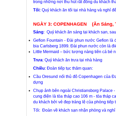
trong những nơi thu hút rất đông du khách 
Tối:
Quý khách ăn tối tại nhà hàng và nghỉ đ
NGÀY 3: COPENHAGEN (Ăn Sáng, Tr
Sáng
: Quý khách ăn sáng tại khách sạn, sa
Gefion Fountain - Đài phun nước Gefion là
bia Carlsberg 1899. Đài phun nước còn là đ
Little Mermaid – bức tượng nàng tiên cá b
Trưa
: Quý khách ăn trưa tại nhà hàng
Chiều
: Đoàn tiếp tục thăm quan:
Cầu Oresund nối thủ đô Copenhagen của Đan
dựng
Chụp ảnh bên ngoài Christiansborg Palace - 
cung điện là tòa tháp cao 106 m - tòa tháp c
du khách bởi vẻ đẹp tráng lệ của phòng tiế
Tối: Đoàn về khách sạn nhận phòng và nghỉ 