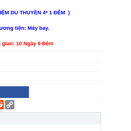
IỆM DU THUYỀN 4* 1 ĐÊM )
ương tiện: Máy bay.
 gian: 10 Ngày 9 Đêm
er
terest
Reddit
Copy
Link