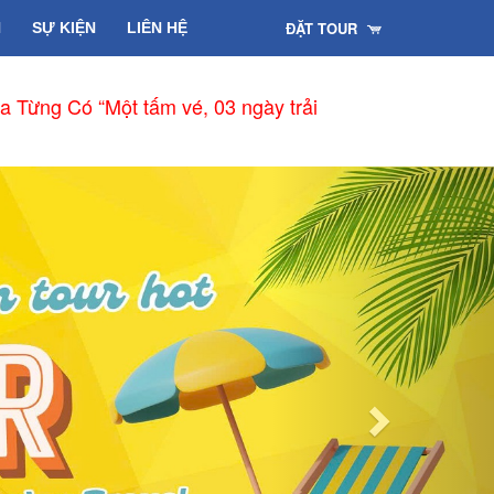
ĐẶT TOUR
H
SỰ KIỆN
LIÊN HỆ
a Từng Có “Một tấm vé, 03 ngày trải
Next