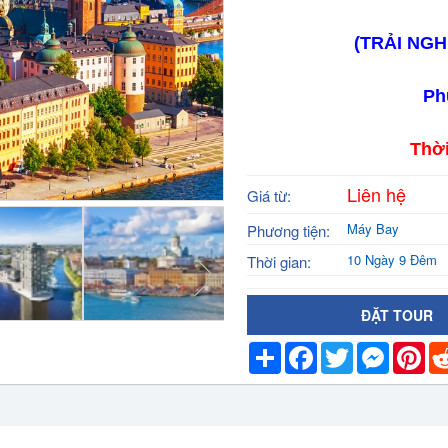
(TRẢI NGH
Ph
Thời
Liên hệ
Giá từ:
Máy Bay
Phương tiện:
10 Ngày 9 Đêm
Thời gian:
ĐẶT TOUR
Share
Facebook
Twitter
Messeng
Pin