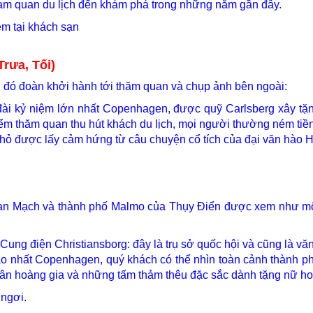
tham quan du lịch đến khám phá trong những năm gần đây.
êm tại khách sạn
ưa, Tối)
u đó đoàn khởi hành tới thăm quan và chụp ảnh bên ngoài:
 đài kỷ niệm lớn nhất Copenhagen, được quỹ Carlsberg xây t
iểm thăm quan thu hút khách du lịch, mọi người thường ném ti
é nhỏ được lấy cảm hứng từ câu chuyện cổ tích của đại văn hào 
 Mạch và thành phố Malmo của Thụy Điển được xem như một k
Cung điện Christiansborg: đây là trụ sở quốc hội và cũng là 
ao nhất Copenhagen, quý khách có thể nhìn toàn cảnh thành phố
p tân hoàng gia và những tấm thảm thêu đặc sắc dành tặng nữ 
ngơi.