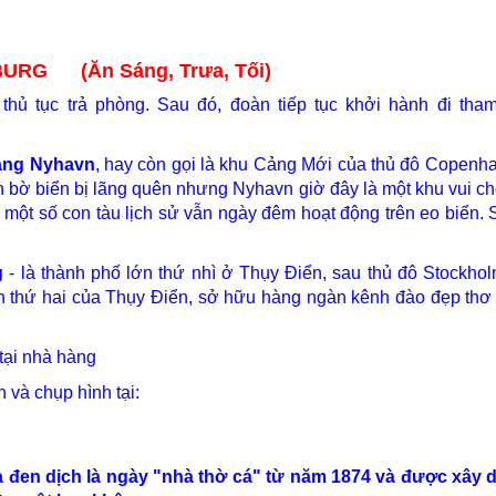
RG (Ăn Sáng, Trưa, Tối)
ủ tục trả phòng. Sau đó, đoàn tiếp tục khởi hành đi tham
cảng Nyhavn
, hay còn gọi là khu Cảng Mới của thủ đô Copenha
bờ biển bị lãng quên nhưng Nyhavn giờ đây là một khu vui chơi
 một số con tàu lịch sử vẫn ngày đêm hoạt động trên eo biển.
g
- là thành phố lớn thứ nhì ở Thụy Điển, sau thủ đô Stockhol
n thứ hai của Thụy Điển, sở hữu hàng ngàn kênh đào đẹp thơ
tại nhà hàng
 và chụp hình tại:
a đen dịch là ngày "nhà thờ cá" từ năm 1874 và được xây