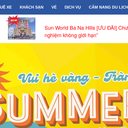
UÊ XE
KHÁCH SẠN
VÉ
DỊCH VỤ
CẨM NANG DU LỊC
Sun World Ba Na Hills [ƯU ĐÃI] Chư
nghiệm không giới hạn”