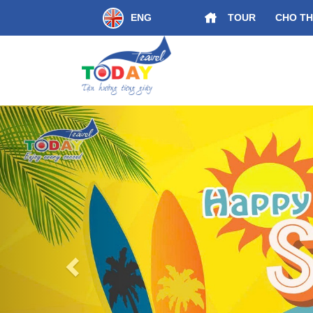
ENG
TOUR
CHO TH
Kết Nối Di Sản Miền Trung Huế - Đà Nẵng
Previous