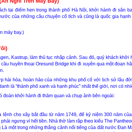
n Nghỉ Trên Máy Bay)
h tại điểm hẹn trong thành phố Hà Nội, khởi hành đi sân bay
ớc của những câu chuyện cổ tích và cũng là quốc gia hạnh p
ên máy bay.)
ối)
en, Kastrup, làm thủ tục nhập cảnh. Sau đó, quý khách khởi
 cầu huyền thoại Oresund Bridge khi đi xuyên qua một đoạn h
ển.
hài hòa, hoàn hảo của những khu phố cổ với lịch sử lâu đời, 
h là “thành phố xanh và hạnh phúc” nhất thế giới, nơi có nhi
đó đoàn khởi hành đi thăm quan và chụp ảnh bên ngoài:
a lệnh cho xây bắt đầu từ năm 1749, để kỷ niệm 300 năm củ
n phải ngưng vì hết tiền. Nhà thờ làm rập theo kiểu The Panth
Là một trong những thắng cảnh nổi tiếng của đất nước Đan M