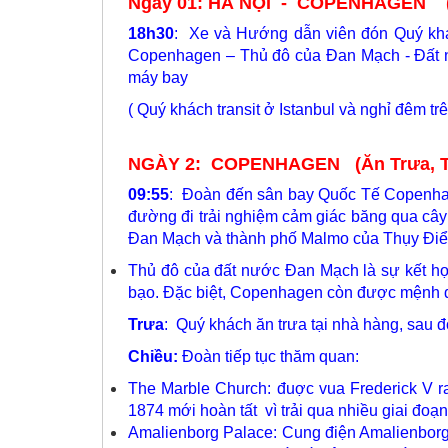
Ngày 01: HÀ NỘI - COPENHAGEN (Ă
18h30
: Xe và Hướng dẫn viên đón Quý khác
Copenhagen – Thủ đô của Đan Mạch - Đất nư
máy bay
( Quý khách transit ở Istanbul và nghỉ đêm tr
NGÀY 2: COPENHAGEN (Ăn Trưa, T
09:55
: Đoàn đến sân bay Quốc Tế Copenhag
đường đi trải nghiệm cảm giác băng qua cây
Đan Mạch và thành phố Malmo của Thụy Đi
Thủ đô của đất nước Đan Mạch là sự kết hợp 
bạo. Đặc biệt, Copenhagen còn được mệnh dan
Trưa
: Quý khách ăn trưa tại nhà hàng, sau 
Chiều:
Đoàn tiếp tục thăm quan:
The Marble Church: đuợc vua Frederick V r
1874 mới hoàn tất vì trải qua nhiều giai đoạ
Amalienborg Palace: Cung điện Amalienborg 