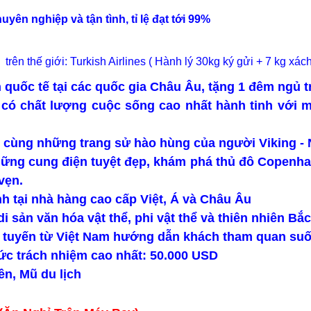
yên nghiệp và tận tình, tỉ lệ đạt tới 99%
ên thế giới: Turkish Airlines ( Hành lý 30kg ký gửi + 7 kg xách
quốc tế tại các quốc gia Châu Âu, tặng 1 đêm ngủ t
 có chất lượng cuộc sống cao nhất hành tinh với m
n cùng những trang sử hào hùng của người Viking -
ững cung điện tuyệt đẹp, khám phá thủ đô Copenhag
vẹn.
h tại nhà hàng cao cấp Việt, Á và Châu Âu
 sản văn hóa vật thể, phi vật thể và thiên nhiên Bắ
 tuyến từ Việt Nam hướng dẫn khách tham quan suốt
ức trách nhiệm cao nhất: 50.000 USD
ên, Mũ du lịch