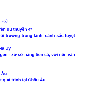
 tay)
rên du thuyền 4*
ôi trường trong lành, cảnh sắc tuyệt
 Na Uy
en - xứ sở nàng tiên cá, với nền văn
c Âu
 quá trình tại Châu Âu