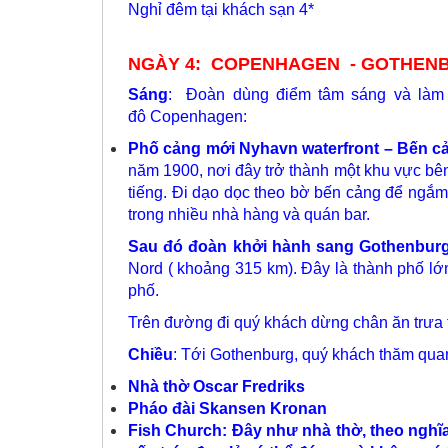
Nghỉ đêm tại khách sạn 4*
NGÀY 4: COPENHAGEN - GOTHENBU
Sáng
: Đoàn dùng điểm tâm sáng và làm th
đô Copenhagen:
Phố cảng mới Nyhavn waterfront – Bến 
năm 1900, nơi đây trở thành một khu vực bên 
tiếng. Đi dạo dọc theo bờ bến cảng để ngắm
trong nhiều nhà hàng và quán bar.
Sau đó đoàn khởi hành sang Gothenbur
Nord ( khoảng 315 km). Đây là thành phố lớ
phố.
Trên đường đi quý khách dừng chân ăn trưa 
Chiều
: Tới Gothenburg, quý khách thăm quan
Nhà thờ Oscar Fredriks
Pháo đài Skansen Kronan
Fish Church: Đây như nhà thờ, theo nghĩ