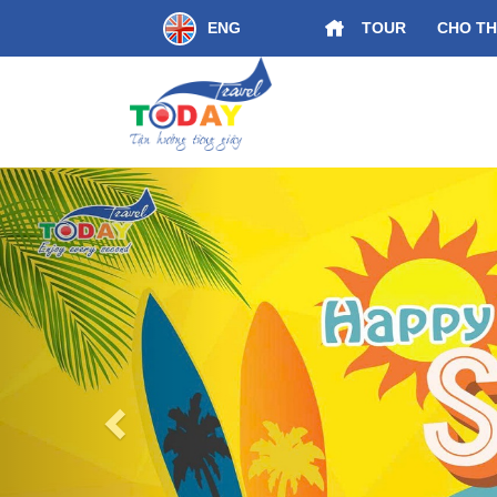
ENG
TOUR
CHO TH
[ƯU ĐÃI] Chưa Từng Có “Một tấm vé, 03 ngày trải
Previous