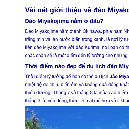
Vài nét giới thiệu về đảo Miyak
Đảo Miyakojima nằm ở đâu?
Đảo Miyakojima nằm ở tỉnh Okinawa, phía nam Nhậ
trắng mịn và làn nước biển trong xanh, là nơi lý 
liền đảo Miyakojima với đảo Kurima, nơi bạn có 
chắc chắn sẽ là một điểm đến lý tưởng cho những 
Thời điểm nào đẹp để du lịch đảo Mi
Thời điểm lý tưởng để bạn có thể du lịch
đảo Miya
nhiệt độ dễ chịu, biển êm và không quá đông khách
thiên đường. Tháng 7 và tháng 8 là mùa cao điểm d
tháng 3 là mùa đông, thời tiết mát mẻ hơn và ít khá