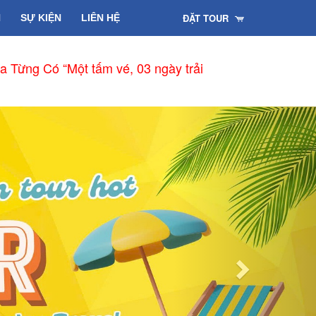
ĐẶT TOUR
H
SỰ KIỆN
LIÊN HỆ
Penh - Đà Nẵng từ 15/01/2026
Next