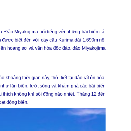
 Đảo Miyakojima nổi tiếng với những bãi biển cát
òn được biết đến với cây cầu Kurima dài 1.690m nối
hiên hoang sơ và văn hóa độc đáo, đảo Miyakojima
 khoảng thời gian này, thời tiết tại đảo rất ôn hòa,
i như lặn biển, lướt sóng và khám phá các bãi biển
i thích không khí sôi động náo nhiệt. Tháng 12 đến
oạt động biển.