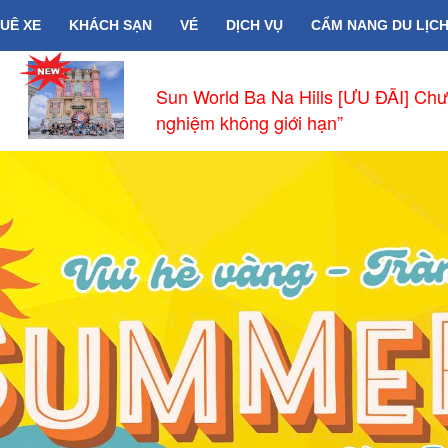
UÊ XE
KHÁCH SẠN
VÉ
DỊCH VỤ
CẨM NANG DU LỊC
Chào Đón Đường Bay Thẳng Phnom 