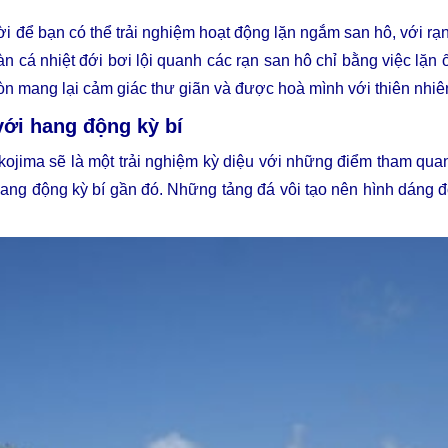
i để bạn có thể trải nghiệm hoạt động lặn ngắm san hô, với rạn
 cá nhiệt đới bơi lội quanh các rạn san hô chỉ bằng việc lặn 
òn mang lại cảm giác thư giãn và được hoà mình với thiên nhiê
ới hang động kỳ bí
ima sẽ là một trải nghiệm kỳ diệu với những điểm tham quan đ
hang động kỳ bí gần đó. Những tảng đá vôi tạo nên hình dáng 