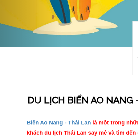
DU LỊCH BIỂN AO NANG -
Biển Ao Nang - Thái Lan
là một trong nhữn
khách du lịch Thái Lan say mê và tìm đến 