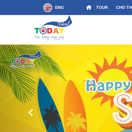
ENG
TOUR
CHO TH
ƯU ĐÃI] Chưa Từng Có “Một tấm vé, 03 ngày trải
Previous