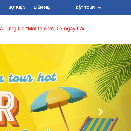
ĐẶT TOUR
H
SỰ KIỆN
LIÊN HỆ
Penh - Đà Nẵng từ 15/01/2026
Next