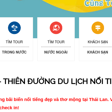
TÌM TOUR
TÌM TOUR
KHÁCH SẠN
TRONG NƯỚC
NƯỚC NGOÀI
KHÁCH SẠN
 THIÊN ĐƯỜNG DU LỊCH NỔI TI
g bãi biển nổi tiếng đẹp và thơ mộng tại Thái Lan. 
check in!