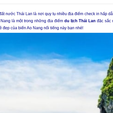
 đất nước Thái Lan là nơi quy tụ nhiều địa điểm check in hấp dẫ
o Nang là một trong những địa điểm
du lịch Thái Lan
đặc sắc 
 đẹp của biển Ao Nang nổi tiếng này bạn nhé!