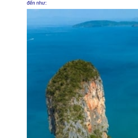
đến như: