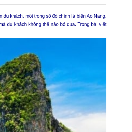
n du khách, một trong số đó chính là biển Ao Nang.
mà du khách không thể nào bỏ qua. Trong bài viết