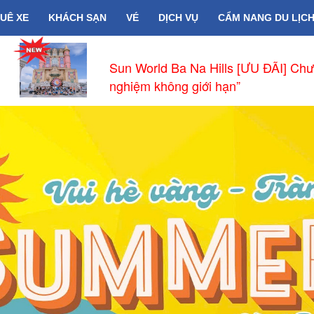
UÊ XE
KHÁCH SẠN
VÉ
DỊCH VỤ
CẨM NANG DU LỊC
Sun World Ba Na Hills [ƯU ĐÃI] Chưa Từng Có “Một tấm
nghiệm không giới hạn”