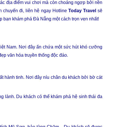
các địa điểm vui chơi mà còn choáng ngợp bởi nền
 chuyến đi, liên hệ ngay Hotline
Today Travel
sẽ
giúp bạn khám phá Đà Nẵng một cách trọn vẹn nhất!
Việt Nam. Nơi đây ẩn chứa một sức hút khó cưỡng
đẹp văn hóa truyền thống độc đáo.
ất hành tinh. Nơi đây níu chân du khách bởi bờ cát
g lành. Du khách có thể khám phá hệ sinh thái đa
i tích Mỹ Sơn, bảo tàng Chăm... Du khách sẽ được