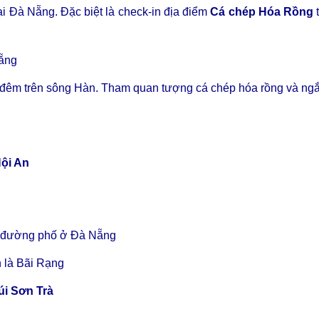
ại Đà Nẵng. Đặc biệt là check-in địa điểm
Cá chép Hóa Rồng
Nẵng
h đêm trên sông Hàn. Tham quan tượng cá chép hóa rồng và n
ội An
n đường phố ở Đà Nẵng
 là Bãi Rạng
úi Sơn Trà