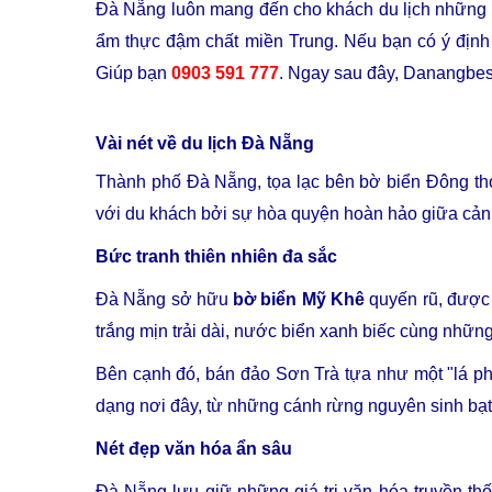
Đà Nẵng luôn mang đến cho khách du lịch những t
ẩm thực đậm chất miền Trung. Nếu bạn có ý định 
Giúp bạn
0903 591 777
. Ngay sau đây, Danangbest 
Vài nét về du lịch Đà Nẵng
Thành phố Đà Nẵng, tọa lạc bên bờ biển Đông th
với du khách bởi sự hòa quyện hoàn hảo giữa cảnh 
Bức tranh thiên nhiên đa sắc
Đà Nẵng sở hữu
bờ biển Mỹ Khê
quyến rũ, được 
trắng mịn trải dài, nước biển xanh biếc cùng những 
Bên cạnh đó, bán đảo Sơn Trà tựa như một "lá ph
dạng nơi đây, từ những cánh rừng nguyên sinh bạ
Nét đẹp văn hóa ẩn sâu
Đà Nẵng lưu giữ những giá trị văn hóa truyền th