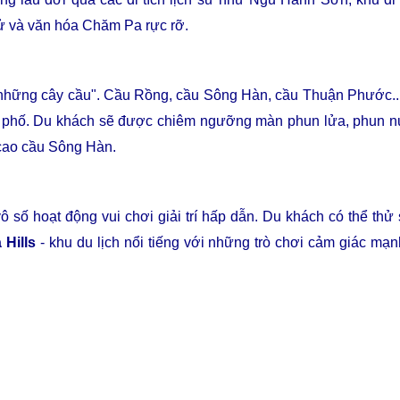
sử và văn hóa Chăm Pa rực rỡ.
ững cây cầu". Cầu Rồng, cầu Sông Hàn, cầu Thuận Phước... k
nh phố. Du khách sẽ được chiêm ngưỡng màn phun lửa, phun nư
 cao cầu Sông Hàn.
ô số hoạt động vui chơi giải trí hấp dẫn. Du khách có thể th
Hills
- khu du lịch nổi tiếng với những trò chơi cảm giác mạ