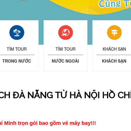
TÌM TOUR
TÌM TOUR
KHÁCH SẠN
TRONG NƯỚC
NƯỚC NGOÀI
KHÁCH SẠN
CH ĐÀ NẴNG TỪ HÀ NỘI HỒ CH
í Minh trọn gói bao gồm vé máy bay!!!