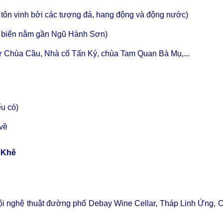
tôn vinh bởi các tượng đá, hang động và động nước)
 biển nằm gần Ngũ Hành Sơn)
ư Chùa Cầu, Nhà cổ Tấn Ký, chùa Tam Quan Bà Mụ,...
ếu có)
 về
ỹ Khê
hội nghệ thuật đường phố Debay Wine Cellar, Tháp Linh Ứng, 