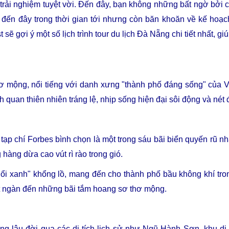
rải nghiệm tuyệt vời. Đến đây, bạn không những bất ngờ bởi 
đến đây trong thời gian tới nhưng còn băn khoăn về kế hoạch
sẽ gợi ý một số lịch trình tour du lịch Đà Nẵng chi tiết nhất, 
ơ mộng, nổi tiếng với danh xưng "thành phố đáng sống" của 
quan thiên nhiên tráng lệ, nhịp sống hiện đại sôi động và nét 
tạp chí Forbes bình chọn là một trong sáu bãi biển quyến rũ nh
hàng dừa cao vút rì rào trong gió.
ổi xanh" khổng lồ, mang đến cho thành phố bầu không khí tron
t ngàn đến những bãi tắm hoang sơ thơ mộng.
ống lâu đời qua các di tích lịch sử như Ngũ Hành Sơn, khu d