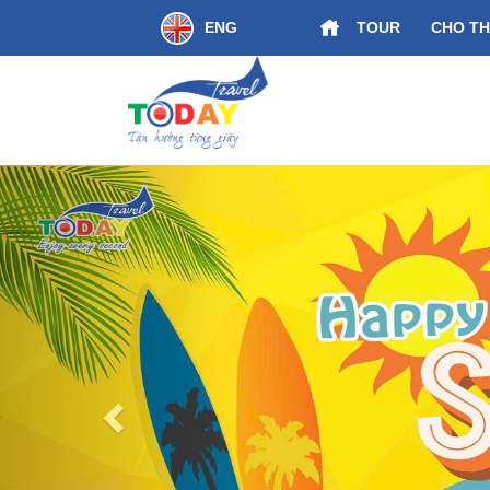
ENG
TOUR
CHO TH
ền Trung Huế - Đà Nẵng
Previous