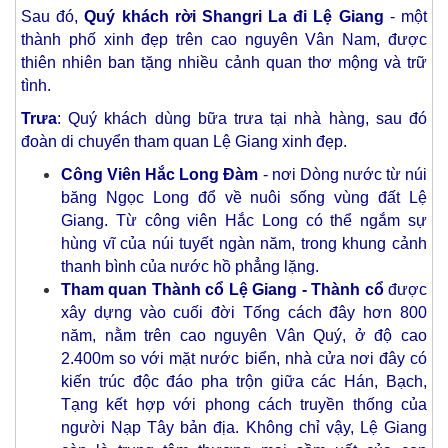
Sau đó,
Quý khách rời Shangri La đi Lệ Giang
- một
thành phố xinh đẹp trên cao nguyên Vân Nam, được
thiên nhiên ban tặng nhiều cảnh quan thơ mộng và trữ
tình.
Trưa
: Quý khách dùng bữa trưa tại nhà hàng, sau đó
đoàn di chuyển tham quan Lệ Giang xinh đẹp.
Công Viên Hắc Long Đàm
- nơi Dòng nước từ núi
băng Ngọc Long đổ về nuôi sống vùng đất Lệ
Giang. Từ công viên Hắc Long có thể ngắm sự
hùng vĩ của núi tuyết ngàn năm, trong khung cảnh
thanh bình của nước hồ phẳng lặng.
Tham quan Thành cổ Lệ Giang - Thành cổ
được
xây dựng vào cuối đời Tống cách đây hơn 800
năm, nằm trên cao nguyên Vân Quý, ở độ cao
2.400m so với mặt nước biển, nhà cửa nơi đây có
kiến trúc độc đáo pha trộn giữa các Hán, Bạch,
Tạng kết hợp với phong cách truyền thống của
người Nạp Tây bản địa. Không chỉ vậy, Lệ Giang