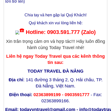
lớn trở lên)
Chia tay và hẹn gặp lại Quý Khách!
Quý khách xin vui lòng liên hệ:
Hotline: 0903.591.777 (Zalo)
Xin trân trọng cảm ơn và hợp tác!!! Hãy luôn đồng
hành cùng Today Travel nhé!
Liên hệ ngay Today Travel qua các kênh thông
tin sau:
TODAY TRAVEL ĐÀ NẴNG
Địa chỉ
: 141 đường 3 tháng 2, Q. Hải châu, TP.
Đà Nẵng, Việt Nam.
Điện thoại:
02363899199 - 0903591777
- Fax:
02363899166.
Email:
todayvntravel@gmail.com
-
info@todaytra