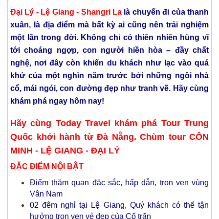
Đại Lý - Lệ Giang - Shangri La
là chuyến đi của thanh
xuân, là địa điểm mà bất kỳ ai cũng nên trải nghiệm
một lần trong đời. Không chỉ có thiên nhiên hùng vĩ
tới choáng ngợp, con người hiền hòa – đầy chất
nghệ, nơi đây còn khiến du khách như lạc vào quá
khứ của một nghìn năm trước bởi những ngôi nhà
cổ, mái ngói, con đường đẹp như tranh vẽ. Hãy cùng
khám phá ngay hôm nay!
Hãy cùng Today Travel khám phá
Tour Trung
Quốc khởi hành từ Đà Nẵng
. Chùm tour
CÔN
MINH - LỆ GIANG - ĐẠI LÝ
ĐẶC ĐIỂM NỘI BẬT
Điểm thăm quan đặc sắc, hấp dẫn, trọn vẹn vùng
Vân Nam
02 đêm nghỉ tại Lệ Giang, Quý khách có thể tận
hưởng trọn vẹn vẻ đẹp của Cổ trấn