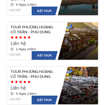
6 Ngày 5 Đêm
CHI TIẾT
ĐẶT TOUR
TOUR PHƯỢNG HOÀNG
CỔ TRẤN - PHÙ DUNG
TRẤN - TRƯƠNG GIA
GIỚI - NỮ NHI THÀNH
Liên hệ
5 Ngày 4 Đêm
CHI TIẾT
ĐẶT TOUR
TOUR PHƯỢNG HOÀNG
CỔ TRẤN - PHÙ DUNG
TRẤN - TRƯƠNG GIA
GIỚI - NỮ NHI THÀNH
Liên hệ
6 Ngày 5 Đêm
CHI TIẾT
ĐẶT TOUR