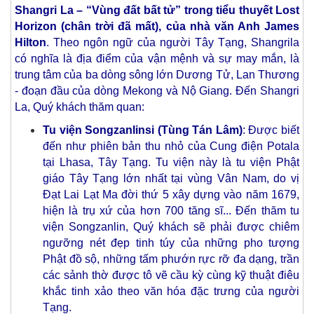
Shangri La – “Vùng đất bất tử” trong tiểu thuyết Lost
Horizon (chân trời đã mất), của nhà văn Anh James
Hilton
. Theo ngôn ngữ của người Tây Tạng, Shangrila
có nghĩa là địa điểm của vận mệnh và sự may mắn, là
trung tâm của ba dòng sông lớn Dương Tử, Lan Thương
- đoạn đầu của dòng Mekong và Nộ Giang. Đến Shangri
La, Quý khách thăm quan:
Tu viện Songzanlinsi (Tùng Tán Lâm)
: Được biết
đến như phiên bản thu nhỏ của Cung điện Potala
tại Lhasa, Tây Tạng. Tu viện này là tu viện Phật
giáo Tây Tạng lớn nhất tại vùng Vân Nam, do vị
Đạt Lai Lạt Ma đời thứ 5 xây dựng vào năm 1679,
hiện là trụ xứ của hơn 700 tăng sĩ... Đến thăm tu
viện Songzanlin, Quý khách sẽ phải được chiêm
ngưỡng nét đẹp tinh túy của những pho tượng
Phật đồ sộ, những tấm phướn rực rỡ đa dạng, trần
các sảnh thờ được tô vẽ cầu kỳ cùng kỹ thuật điêu
khắc tinh xảo theo văn hóa đặc trưng của người
Tạng.