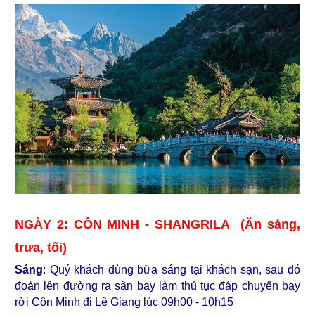
NGÀY 2: CÔN MINH - SHANGRILA (Ăn sáng,
trưa, tối)
Sáng
: Quý khách dùng bữa sáng tại khách sạn, sau đó
đoàn lên đường ra sân bay làm thủ tục đáp chuyến bay
rời Côn Minh đi Lệ Giang lúc 09h00 - 10h15