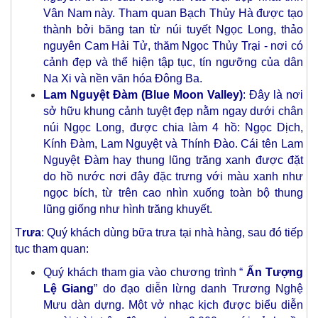
Vân Nam này. Tham quan Bạch Thủy Hà được tạo
thành bởi băng tan từ núi tuyết Ngọc Long, thảo
nguyên Cam Hải Tử, thăm Ngọc Thủy Trại - nơi có
cảnh đẹp và thể hiện tập tục, tín ngưỡng của dân
Na Xi và nền văn hóa Đông Ba.
Lam Nguyệt Đàm (Blue Moon Valley)
: Đây là nơi
sở hữu khung cảnh tuyệt đẹp nằm ngay dưới chân
núi Ngọc Long, được chia làm 4 hồ: Ngọc Dịch,
Kính Đàm, Lam Nguyệt và Thính Đào. Cái tên Lam
Nguyệt Đàm hay thung lũng trăng xanh được đặt
do hồ nước nơi đây đặc trưng với màu xanh như
ngọc bích, từ trên cao nhìn xuống toàn bộ thung
lũng giống như hình trăng khuyết.
T
rưa
: Quý khách dùng bữa trưa tại nhà hàng, sau đó tiếp
tục tham quan:
Quý khách tham gia vào chương trình “
Ấn Tượng
Lệ Giang
” do đạo diễn lừng danh Trương Nghệ
Mưu dàn dựng. Một vở nhạc kịch được biểu diễn