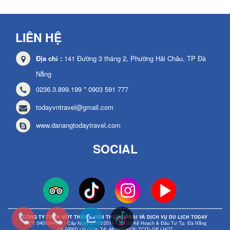
LIÊN HỆ
Địa chỉ :
141 Đường 3 tháng 2, Phường Hải Châu, TP Đà
Nẵng
0236.3.899.199 * 0903 591 777
todayvntravel@gmail.com
www.danangtodaytravel.com
SOCIAL
CÔNG TY TNHH MỘT THÀNH VIÊN THƯƠNG MẠI VÀ DỊCH VỤ DU LỊCH TODAY
MST: 0401594008 - Cấp Ngày 27/03/2014 - Tại Sở Kế Hoạch & Đầu Tư Tp. Đà Nẵng
Số GPKD LH Quốc Tế: 48-189/2018/ TCDL-GP LHQT