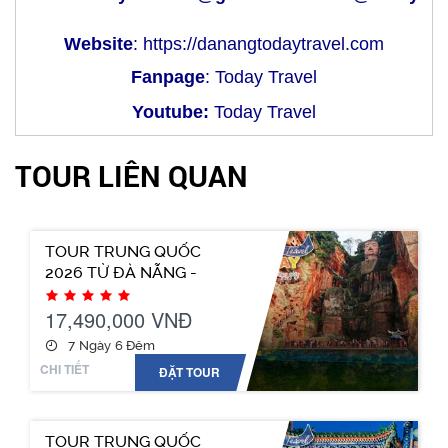
Website
:
https://danangtodaytravel.com
Fanpage
:
Today Travel
Youtube:
Today Travel
TOUR LIÊN QUAN
TOUR TRUNG QUỐC
2026 TỪ ĐÀ NẴNG -
THIÊN ĐƯỜNG NƠI HẠ
GIỚI
17,490,000 VNĐ
7 Ngày 6 Đêm
CHI TIẾT
ĐẶT TOUR
TOUR TRUNG QUỐC