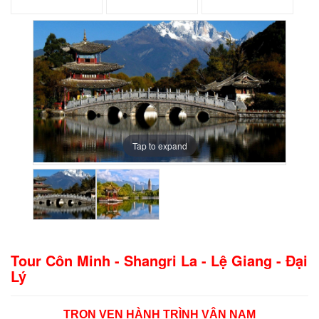
Tap to expand
Tap to expand
Tour Côn Minh - Shangri La - Lệ Giang - Đại
Lý
TRỌN VẸN HÀNH TRÌNH VÂN NAM