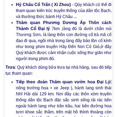
Hỷ Châu Cổ Trấn ( Xi Zhou)
- Qúy khách có thể đi
tham quan kiến trúc truyền thống của dân tộc Bạch,
và thưởng thức bánh Hỷ Châu ...
Thăm quan Phương Dương Áp Thôn cách
Thành Cổ Đại lý
7km ,làng đó là dưới chân núi
Thương Sơn, là làng thôn con đường cổ trà mã cổ
đạo đi qua, ngôi nhà trong làng đấy bảo tồn cổ kính
như trong phim truyện Hãy Đến Nơi Có Gió,ở đây
Quý khách được cảm nhận cuộc sống thư giãn như
người trong phim đó.
Trưa
: Quý khách dùng bữa trưa tại nhà hàng, sau đó tiếp
tục tham quan:
Tiếp theo đoàn Thăm quan vườn hoa Đại Lý
(
nông trường hoa + xe Jeep ), hành lang sinh thái
Nhĩ Hải dài 129 km. Nơi đây các thôn xóm truyền
thống dân tộc Bạch đặc sắc sinh sống rải rác bên
ngoài hành lang như trân trâu, hai bên đường hoa
tươi khoe sắc thắm, trên mặt hồ thỉnh thoảng còn