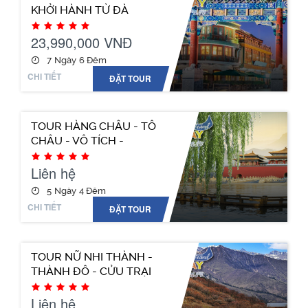
KHỞI HÀNH TỪ ĐÀ
NẴNG
23,990,000 VNĐ
7 Ngày 6 Đêm
CHI TIẾT
ĐẶT TOUR
TOUR HÀNG CHÂU - TÔ
CHÂU - VÔ TÍCH -
THƯỢNG HẢI - Ô TRẤN
Liên hệ
5 Ngày 4 Đêm
CHI TIẾT
ĐẶT TOUR
TOUR NỮ NHI THÀNH -
THÀNH ĐÔ - CỬU TRẠI
CÂU
Liên hệ