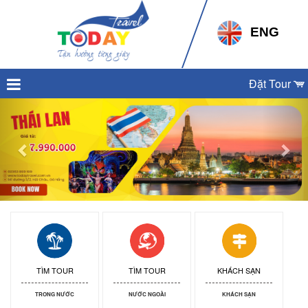
ENG
Đặt Tour
Previous
Nex
TÌM TOUR
TÌM TOUR
KHÁCH SẠN
TRONG NƯỚC
NƯỚC NGOÀI
KHÁCH SẠN