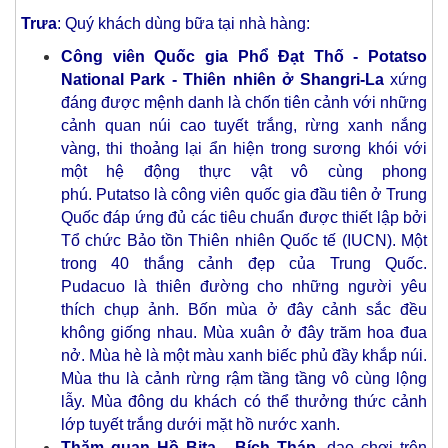
Trưa
: Quý khách dùng bữa tại nhà hàng:
Công viên Quốc gia Phổ Đạt Thố - Potatso
National Park - Thiên nhiên ở Shangri-La
xứng
đáng được mệnh danh là chốn tiên cảnh với những
cảnh quan núi cao tuyết trắng, rừng xanh nắng
vàng, thi thoảng lại ẩn hiện trong sương khói với
một hệ động thực vật vô cùng phong
phú. Putatso là công viên quốc gia đầu tiên ở Trung
Quốc đáp ứng đủ các tiêu chuẩn được thiết lập bởi
Tổ chức Bảo tồn Thiên nhiên Quốc tế (IUCN). Một
trong 40 thắng cảnh đẹp của Trung Quốc.
Pudacuo là thiên đường cho những người yêu
thích chụp ảnh. Bốn mùa ở đây cảnh sắc đều
không giống nhau. Mùa xuân ở đây trăm hoa đua
nở. Mùa hè là một màu xanh biếc phủ đầy khắp núi.
Mùa thu là cảnh rừng rậm tầng tầng vô cùng lộng
lẫy. Mùa đông du khách có thể thưởng thức cảnh
lớp tuyết trắng dưới mặt hồ nước xanh.
Thăm quan Hồ Bita - Bích Tháp
, dạo chơi trên