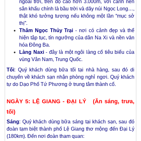
ngoài trời, trên độ cao hơn 3.000m, với cảnh nền
sân khấu chính là bầu trời và dãy núi Ngọc Long…,
thật khó tưởng tượng nếu không một lần “mục sở
thị”.
Thăm Ngọc Thủy Trại
- nơi có cảnh đẹp và thể
hiện tập tục, tín ngưỡng của dân Na Xi và nền văn
hóa Đông Ba.
Làng Naxi
- đây là một ngôi làng cổ tiêu biểu của
vùng Vân Nam, Trung Quốc.
Tối
: Quý khách dùng bữa tối tại nhà hàng, sau đó di
chuyển về khách sạn nhận phòng nghỉ ngơi. Quý khách
tự do Dạo Phố Tứ Phương ở trung tâm thành cổ.
NGÀY 5: LỆ GIANG - ĐẠI LÝ (Ăn sáng, trưa,
tối)
Sáng
: Quý khách dùng bữa sáng tại khách sạn, sau đó
đoàn tạm biệt thành phố Lệ Giang thơ mộng đến Đại Lý
(180km). Đến nơi đoàn tham quan: