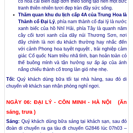
có hoa cải biển dập dờn theo sóng tạo nên một bức
tranh thiên nhiên tươi đẹp tràn đầy sức sống.
Thăm quan khu du lịch cấp 4A của Trung Hoa là
Thành cổ Đại Lý
, phía nam thành cổ đại lý là nước
xanh biếc của hồ Nhĩ Hải, phía Tây là quanh năm
cây cối tươi xanh của dãy núi Thương Sơn, nơi
đây chính là nơi du khách thường hay nhắc đến
với cảnh Phong hoa tuyêt nguyệt , trải nghiệp cảm
giác Cổ quốc Nam triều nhã tình, bạn hoản toàn có
thể buông mình và tận hưởng sự ấp áp của ánh
nắng chiếu thành cổ trong làn gió nhẹ nhẹ.
Tối:
Quý khách dùng bữa tối tại nhà hàng, sau đó di
chuyển về khách sạn nhận phòng nghỉ ngơi.
NGÀY 06: ĐẠI LÝ - CÔN MINH - HÀ NỘI (Ăn
sáng, trưa )
Sáng:
Quý khách dùng bữa sáng tại khách sạn, sau đó
đoàn di chuyển ra ga tàu đi chuyến G2846 lúc 07h03 –