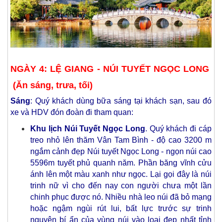
NGÀY 4: LỆ GIANG - NÚI TUYẾT NGỌC LONG
(Ăn sáng, trưa, tối)
Sáng
: Quý khách dùng bữa sáng tại khách sạn, sau đó
xe và HDV đón đoàn đi tham quan:
Khu lịch Núi Tuyết Ngọc Long
. Quý khách đi cáp
treo nhỏ lên thăm Vân Tam Bình - độ cao 3200 m
ngắm cảnh đẹp Núi tuyết Ngọc Long - ngọn núi cao
5596m tuyết phủ quanh năm. Phần băng vĩnh cửu
ánh lên một màu xanh như ngọc. Lại gọi đây là núi
trinh nữ vì cho đến nay con người chưa một lần
chinh phục được nó. Nhiều nhà leo núi đã bỏ mạng
hoặc ngậm ngùi rút lui, bất lực trước sự trinh
nguyên bí ẩn của vùng núi vào loại đẹp nhất tỉnh