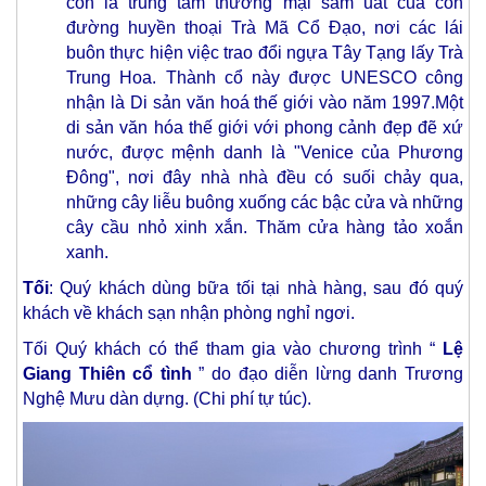
còn là trung tâm thương mại sầm uất của con
đường huyền thoại Trà Mã Cổ Đạo, nơi các lái
buôn thực hiện việc trao đổi ngựa Tây Tạng lấy Trà
Trung Hoa. Thành cổ này được UNESCO công
nhận là Di sản văn hoá thế giới vào năm 1997.Một
di sản văn hóa thế giới với phong cảnh đẹp đẽ xứ
nước, được mệnh danh là "Venice của Phương
Đông", nơi đây nhà nhà đều có suối chảy qua,
những cây liễu buông xuống các bậc cửa và những
cây cầu nhỏ xinh xắn. Thăm cửa hàng tảo xoắn
xanh.
Tối
: Quý khách dùng bữa tối tại nhà hàng, sau đó quý
khách về khách sạn nhận phòng nghỉ ngơi.
Tối Quý khách có thể tham gia vào chương trình “
Lệ
Giang Thiên cổ tình
” do đạo diễn lừng danh Trương
Nghệ Mưu dàn dựng. (Chi phí tự túc).