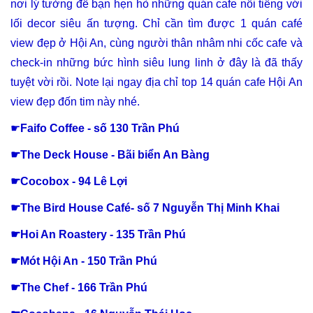
nơi lý tưởng để bạn hẹn hò những quán cafe nổi tiếng với
lối decor siêu ấn tượng. Chỉ cần tìm được 1 quán café
view đẹp ở Hội An, cùng người thân nhâm nhi cốc cafe và
check-in những bức hình siêu lung linh ở đây là đã thấy
tuyệt vời rồi. Note lại ngay địa chỉ top 14 quán cafe Hội An
view đẹp đốn tim này nhé.
☛
Faifo Coffee - số 130 Trần Phú
☛The Deck House - Bãi biển An Bàng
☛Cocobox - 94 Lê Lợi
☛The Bird House Café- số 7 Nguyễn Thị Minh Khai
☛Hoi An Roastery - 135 Trần Phú
☛Mót Hội An - 150 Trần Phú
☛The Chef - 166 Trần Phú