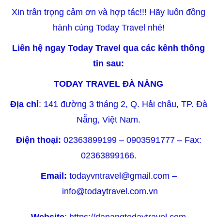
Xin trân trọng cảm ơn và hợp tác!!! Hãy luôn đồng
hành cùng Today Travel nhé!
Liên hệ ngay Today Travel qua các kênh thông
tin sau:
TODAY TRAVEL ĐÀ NẴNG
Địa chỉ
: 141 đường 3 tháng 2, Q. Hải châu, TP. Đà
Nẵng, Việt Nam.
Điện thoại:
02363899199 – 0903591777 – Fax:
02363899166.
Email:
todayvntravel@gmail.com
–
info@todaytravel.com.vn
Website
:
https://danangtodaytravel.com