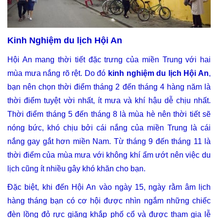
Kinh Nghiệm du lịch Hội An
Hội An mang thời tiết đặc trưng của miền Trung với hai
mùa mưa nắng rõ rệt. Do đó
kinh nghiệm
du lịch Hội An
,
bạn nên chọn thời điểm tháng 2 đến tháng 4 hàng năm là
thời điểm tuyệt vời nhất, ít mưa và khí hậu dễ chịu nhất.
Thời điểm tháng 5 đến tháng 8 là mùa hè nên thời tiết sẽ
nóng bức, khó chịu bởi cái nắng của miền Trung là cái
nắng gay gắt hơn miền Nam. Từ tháng 9 đến tháng 11 là
thời điểm của mùa mưa với không khí ẩm ướt nên việc du
lịch cũng ít nhiều gây khó khăn cho bạn.
Đặc biệt, khi đến Hội An vào ngày 15, ngày rằm âm lịch
hàng tháng bạn có cơ hội được nhìn ngắm những chiếc
đèn lồng đỏ rực giăng khắp phố cổ và được tham gia lễ