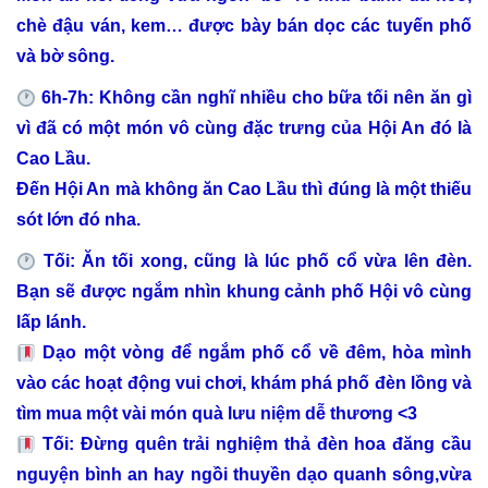
chè đậu ván, kem… được bày bán dọc các tuyến phố
và bờ sông.
6h-7h: Không cần nghĩ nhiều cho bữa tối nên ăn gì
vì đã có một món vô cùng đặc trưng của Hội An đó là
Cao Lầu.
Đến Hội An mà không ăn Cao Lầu thì đúng là một thiếu
sót lớn đó nha.
Tối: Ăn tối xong, cũng là lúc phố cổ vừa lên đèn.
Bạn sẽ được ngắm nhìn khung cảnh phố Hội vô cùng
lấp lánh.
Dạo một vòng để ngắm phố cổ về đêm, hòa mình
vào các hoạt động vui chơi, khám phá phố đèn lồng và
tìm mua một vài món quà lưu niệm dễ thương
<3
Tối: Đừng quên trải nghiệm thả đèn hoa đăng cầu
nguyện bình an hay ngồi thuyền dạo quanh sông,vừa