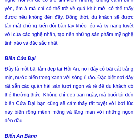
yên, êm ả mà chỉ có thể trở về quá khứ mới có thể thấy
được nếu không đến đây. Đồng thời, du khách sẽ được
tận mắt chứng kiến đôi bàn tay khéo léo và kỹ năng tuyệt
vời của các nghệ nhân, tạo nên những sản phẩm mỹ nghệ
tinh xảo và đặc sắc nhất.
Biển Cửa Đại
Đây là một bãi tắm đẹp tại Hội An, nơi đây có bãi cát trắng
mịn, nước biển trong xanh với sóng rì rào. Đặc biệt nơi đây
rất sẵn các quán hải sản tươi ngon và rẻ để du khách có
thể thường thức. Không chỉ đẹp ban ngày, mà buổi tối đến
biển Cửa Đại bạn cũng sẽ cảm thấy rất tuyệt vời bởi lúc
này biển rộng mênh mông và lãng mạn với những ngọn
đèn dầu.
Biển An Bàng