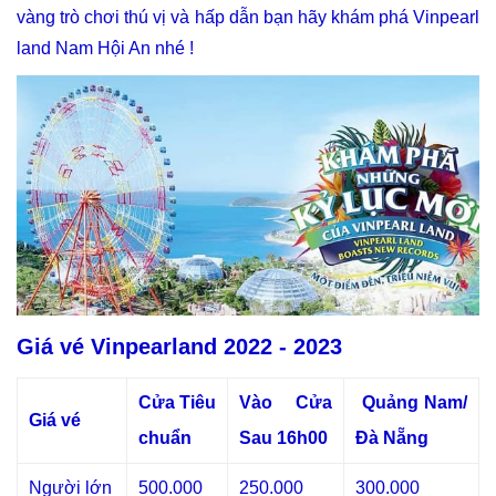
vàng trò chơi thú vị và hấp dẫn bạn hãy khám phá Vinpearl
land Nam Hội An nhé !
Giá vé Vinpearland 2022 - 2023
Cửa Tiêu
Vào Cửa
Quảng Nam/
Giá vé
chuẩn
Sau 16h00
Đà Nẵng
Người lớn
500.000
250.000
300.000