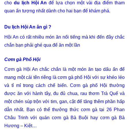
cho
du lịch Hội An
để lựa chọn một vài địa điểm tham
quan ấn tượng nhất dành cho hai bạn để khám phá.
Du lịch Hội An ăn gì ?
Hội An có rất nhiều món ăn nổi tiếng mà khi đến đây chắc
chắn bạn phải ghé qua để ăn một lần
Cơm gà Phố Hội
Cơm gà Hội An chắc chắn là một món ăn tạo dấu ấn để
mang một cái tên riêng là cơm gà phố Hội với sự khéo léo
và tỉ mỉ trong cách chế biến. Cơm gà phố Hội thường
được ăn với hành tây, đu đủ chua, rau thơm Trà Quế và
một chén súp trộn với tim, gan, cật để tăng thêm phần hấp
dẫn nhất. Bạn có thể thưởng thức cơm gà tại 26 Phan
Châu Trinh với quán cơm gà Bà Buội hay cơm gà Bà
Hương – Kiệt…