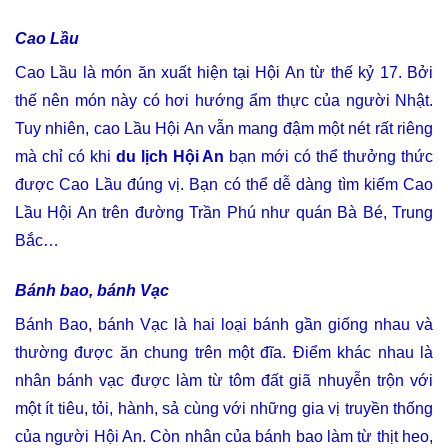
Cao Lầu
Cao Lầu là món ăn xuất hiện tại Hội An từ thế kỷ 17. Bởi
thế nên món này có hơi hướng ẩm thực của người Nhật.
Tuy nhiên, cao Lầu Hội An vẫn mang đậm một nét rất riêng
mà chỉ có khi
du lịch Hội An
bạn mới có thể thưởng thức
được Cao Lầu đúng vị. Bạn có thể dễ dàng tìm kiếm Cao
Lầu Hội An trên đường Trần Phú như quán Bà Bé, Trung
Bắc…
Bánh bao, bánh Vạc
Bánh Bao, bánh Vạc là hai loại bánh gần giống nhau và
thường được ăn chung trên một đĩa. Điểm khác nhau là
nhân bánh vạc được làm từ tôm đất giã nhuyễn trộn với
một ít tiêu, tỏi, hành, sả cùng với những gia vị truyền thống
của người Hội An. Còn nhân của bánh bao làm từ thịt heo,