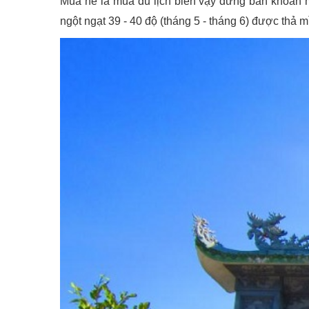
Mùa hè là mùa du lịch biển vậy đừng băn khoăn m
ngột ngạt 39 - 40 độ (tháng 5 - tháng 6) được thả m