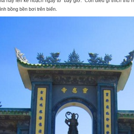
à hãy lên kế hoạch ngay từ bây giờ. Còn điều gì thích thú 
ình bồng bền bơi trên biển.