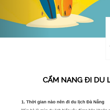
CẨM NANG ĐI DU L
1. Thời gian nào nên đi du lịch Đà Nẵng