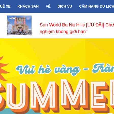
UÊ XE
KHÁCH SẠN
VÉ
DỊCH VỤ
CẨM NANG DU LỊC
Chào Đón Đường Bay Thẳng Phnom 