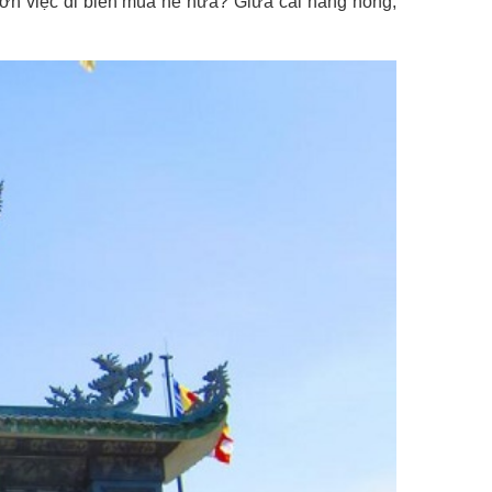
hơn việc đi biển mùa hè nữa? Giữa cái nắng nóng,