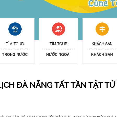
TÌM TOUR
TÌM TOUR
KHÁCH SẠN
TRONG NƯỚC
NƯỚC NGOÀI
KHÁCH SẠN
ỊCH ĐÀ NẴNG TẤT TẦN TẬT TỪ 