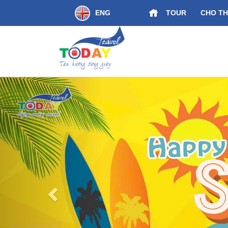
ENG
TOUR
CHO TH
ƯU ĐÃI] Chưa Từng Có “Một tấm vé, 03 ngày trải
Previous