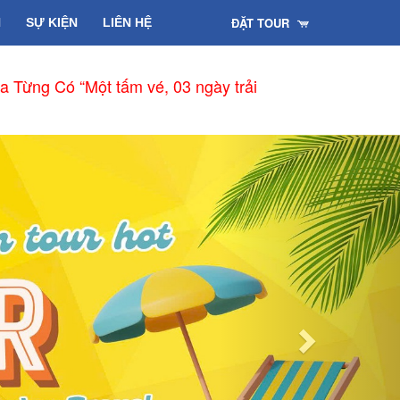
ĐẶT TOUR
H
SỰ KIỆN
LIÊN HỆ
Penh - Đà Nẵng từ 15/01/2026
Next