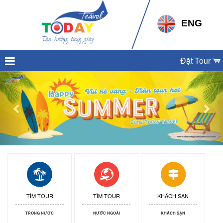
ENG
Đặt Tour
Previous
Nex
TÌM TOUR
TÌM TOUR
KHÁCH SẠN
TRONG NƯỚC
NƯỚC NGOÀI
KHÁCH SẠN