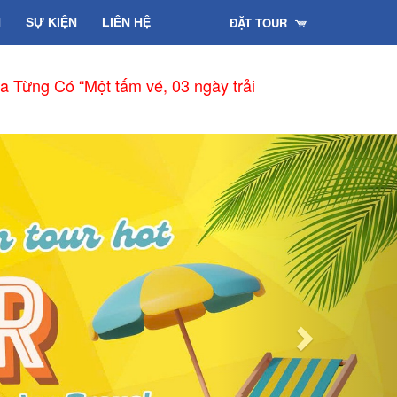
ĐẶT TOUR
H
SỰ KIỆN
LIÊN HỆ
a Từng Có “Một tấm vé, 03 ngày trải
Next