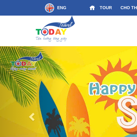
ENG
TOUR
CHO TH
Kết Nối Di Sản Miền Trung Huế - Đà Nẵng
Previous