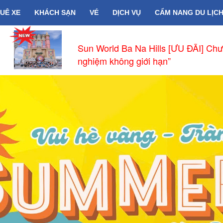
UÊ XE
KHÁCH SẠN
VÉ
DỊCH VỤ
CẨM NANG DU LỊC
Sun World Ba Na Hills [ƯU ĐÃI] Chư
nghiệm không giới hạn”