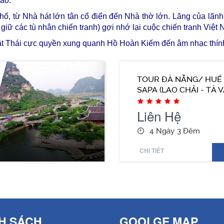
iáo.
hố, từ Nhà hát lớn tân cổ điển đến Nhà thờ lớn. Lăng của lãn
giữ các tù nhân chiến tranh) gợi nhớ lại cuộc chiến tranh Việt
ật Thái cực quyền xung quanh Hồ Hoàn Kiếm đến âm nhạc thính
TOUR ĐÀ NẴNG/ HUẾ -
SAPA (LAO CHẢI - TÀ 
CÁT - HÀM RỒNG)
Liên Hệ
4 Ngày 3 Đêm
CHI TIẾT
H SÁCH
GOOLGE MAP