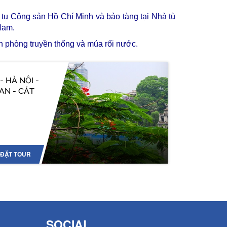
h tụ Cộng sản Hồ Chí Minh và bảo tàng tại Nhà tù
 Nam.
 phòng truyền thống và múa rối nước.
 HÀ NỘI -
VAN - CÁT
ĐẶT TOUR
SOCIAL